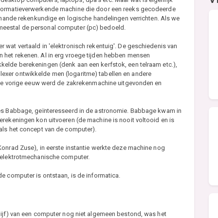
nformatieverwerkende machine die door een reeks gecodeerde
erhande rekenkundige en logische handelingen verrichten. Als we
eestal de personal computer (pc) bedoeld.
wat vertaald in 'elektronisch rekentuig'. De geschiedenis van
 het rekenen. Al in erg vroege tijden hebben mensen
elde berekeningen (denk aan een kerfstok, een telraam etc.),
xer ontwikkelde men (logaritme) tabellen en andere
n de vorige eeuw werd de zakrekenmachine uitgevonden en
les Babbage, geïnteresseerd in de astronomie. Babbage kwam in
rekeningen kon uitvoeren (de machine is nooit voltooid en is
als het concept van de computer).
Konrad Zuse), in eerste instantie werkte deze machine nog
e elektrotmechanische computer.
e computer is ontstaan, is de informatica.
hijf) van een computer nog niet algemeen bestond, was het