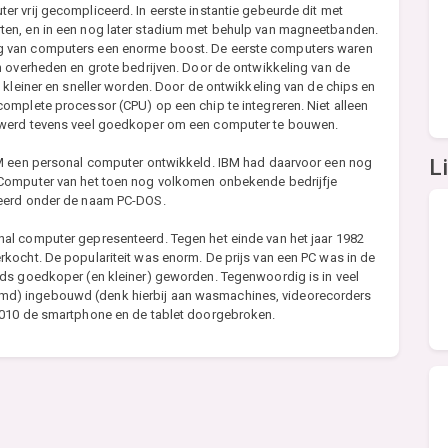
r vrij gecompliceerd. In eerste instantie gebeurde dit met
en, en in een nog later stadium met behulp van magneetbanden.
g van computers een enorme boost. De eerste computers waren
n overheden en grote bedrijven. Door de ontwikkeling van de
 kleiner en sneller worden. Door de ontwikkeling van de chips en
omplete processor (CPU) op een chip te integreren. Niet alleen
 werd tevens veel goedkoper om een computer te bouwen.
L
BM een personal computer ontwikkeld. IBM had daarvoor een nog
 Computer van het toen nog volkomen onbekende bedrijfje
leerd onder de naam PC-DOS.
al computer gepresenteerd. Tegen het einde van het jaar 1982
kocht. De populariteit was enorm. De prijs van een PC was in de
ds goedkoper (en kleiner) geworden. Tegenwoordig is in veel
d) ingebouwd (denk hierbij aan wasmachines, videorecorders
2010 de smartphone en de tablet doorgebroken.