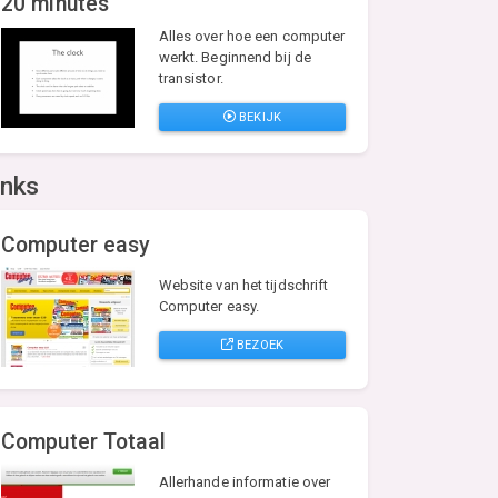
20 minutes
Alles over hoe een computer
werkt. Beginnend bij de
transistor.
BEKIJK
inks
Computer easy
Website van het tijdschrift
Computer easy.
BEZOEK
Computer Totaal
Allerhande informatie over