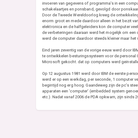
invoeren van gegevens of programma's in een compute
schakelaartjes en ponsband, gevolgd door ponskaart
Door de Tweede Wereldoorlog kreeg de ontwikkelin
enorm groot en mede daardoor alleen in het bezit va
elektronica en de halfgeleiders kon de computer veel
de verbeteringen daaraan werd het mogelijk om een c
werd de computer daardoor steeds kleiner maar het
Eind jaren zeventig van de vorige eeuw werd door I
te ontwikkelen besturingssysteem voor de personal
Microsoft gekocht. dat op computers werd geïnstal
Op 12 augustus 1981 werd door IBM de eerste person
werd er op een werkdag, per seconde, 1 computer ver
begintijd nog erg hoog. Gaandeweg zijn de pc's stee
apparaten een 'computer' (embedded system genoem
etc.). Nadat vanaf 2006 de PDA opkwam, zijn sinds 