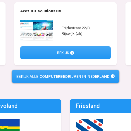
Axez ICT Solutions BV
Frijdastraat 22/B,
Rijswijk (zh)
BEKIJK
BEKIJK ALLE
COMPUTERBEDRIJVEN IN NEDERLAND
evoland
Friesland