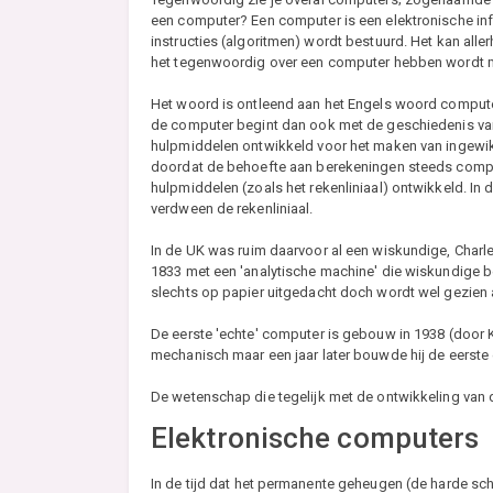
een computer? Een computer is een elektronische i
instructies (algoritmen) wordt bestuurd. Het kan all
het tegenwoordig over een computer hebben wordt m
Het woord is ontleend aan het Engels woord computer 
de computer begint dan ook met de geschiedenis van
hulpmiddelen ontwikkeld voor het maken van ingewikk
doordat de behoefte aan berekeningen steeds comple
hulpmiddelen (zoals het rekenliniaal) ontwikkeld. I
verdween de rekenliniaal.
In de UK was ruim daarvoor al een wiskundige, Char
1833 met een 'analytische machine' die wiskundige be
slechts op papier uitgedacht doch wordt wel gezien 
De eerste 'echte' computer is gebouw in 1938 (door 
mechanisch maar een jaar later bouwde hij de eerst
De wetenschap die tegelijk met de ontwikkeling van d
Elektronische computers
In de tijd dat het permanente geheugen (de harde sc