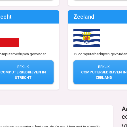
recht
Zeeland
computerbedrijven gevonden
12 computerbedrijven gevonde
BEKIJK
BEKIJK
COMPUTERBEDRIJVEN IN
COMPUTERBEDRIJVEN IN
UTRECHT
ZEELAND
A
c
V
esktop computers, laptops, dpa's etc. Maar wat is eigenlijk