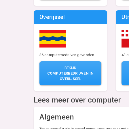
Overijssel
Ut
36 computerbedrijven gevonden
43 
BEKIJK
COMPUTERBEDRIJVEN IN
OVERIJSSEL
Lees meer over computer
Algemeen
Tegenwoordig zie je overal computers; zogenaamde d