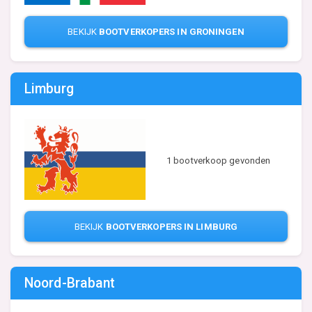
BEKIJK
BOOTVERKOPERS IN GRONINGEN
Limburg
1 bootverkoop gevonden
BEKIJK
BOOTVERKOPERS IN LIMBURG
Noord-Brabant