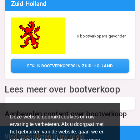
Zuid-Holland
19 bootverkopers gevonden
BEKIJK
BOOTVERKOPERS IN ZUID-HOLLAND
Lees meer over bootverkoop
Aanbevolen content over bootverkoop
Deze website gebruikt cookies om uw
ervaring te verbeteren. Als u doorgaat met
het gebruiken van de website, gaan we er
Vind specalisten in uw regio