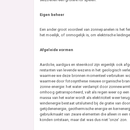
Eigen beheer
Een ander groot voordeel van zonnepanelen is het fei
het moeilijk, of onmogelijk is, om elektrische leiding
Afgeleide vormen
Aardolie, aardgas en steenkool zijn eigenlijk ook a
restanten van levende wezens in het geologisch verl
waarmee we deze bronnen momenteel verbruiken wordt
waarmee door fotosynthese nieuwe organische bran
zonne-energie: het water verdampt door zonnewarmte
omhoog getransporteerd, valt als regen weer op een 
massa van het water wordt als elektriciteit weer teru
windenergie bestaat uitsluitend bij de gratie van d
getijdenenergie, geothermische energie en kernenergi
gebruikmaakt van zware elementen die alleen in een s
konden ontstaan, maar dat was dus niet 'onze' zon.