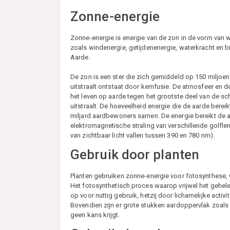
Zonne-energie
Zonne-energie is energie van de zon in de vorm van 
zoals windenergie, getijdenenergie, waterkracht en 
Aarde.
De zon is een ster die zich gemiddeld op 150 miljoen
uitstraalt ontstaat door kernfusie. De atmosfeer en
het leven op aarde tegen het grootste deel van de sc
uitstraalt. De hoeveelheid energie die de aarde bereik
miljard aardbewoners samen. De energie bereikt de a
elektromagnetische straling van verschillende golfle
van zichtbaar licht vallen tussen 390 en 780 nm).
Gebruik door planten
Planten gebruiken zonne-energie voor fotosynthese, wa
Het fotosynthetisch proces waarop vrijwel het gehele
op voor nuttig gebruik, hetzij door lichamelijke activi
Bovendien zijn er grote stukken aardoppervlak zoal
geen kans krijgt.