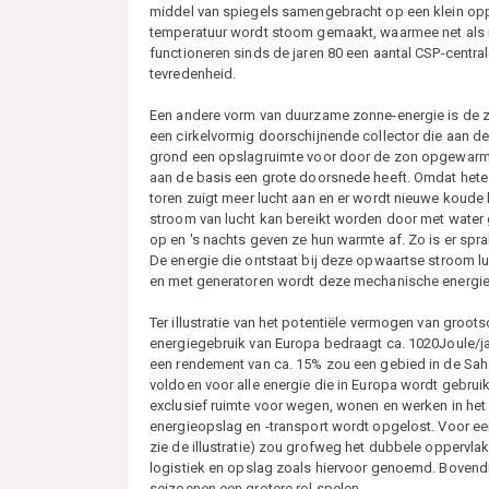
middel van spiegels samengebracht op een klein opp
temperatuur wordt stoom gemaakt, waarmee net als in
functioneren sinds de jaren 80 een aantal CSP-centr
tevredenheid.
Een andere vorm van duurzame zonne-energie is de
een cirkelvormig doorschijnende collector die aan d
grond een opslagruimte voor door de zon opgewarmde l
aan de basis een grote doorsnede heeft. Omdat hete lu
toren zuigt meer lucht aan en er wordt nieuwe koude
stroom van lucht kan bereikt worden door met water
op en 's nachts geven ze hun warmte af. Zo is er s
De energie die ontstaat bij deze opwaartse stroom 
en met generatoren wordt deze mechanische energie 
Ter illustratie van het potentiële vermogen van groo
energiegebruik van Europa bedraagt ca. 1020Joule/ja
een rendement van ca. 15% zou een gebied in de Saha
voldoen voor alle energie die in Europa wordt gebruikt
exclusief ruimte voor wegen, wonen en werken in het
energieopslag en -transport wordt opgelost. Voor een
zie de illustratie) zou grofweg het dubbele oppervla
logistiek en opslag zoals hiervoor genoemd. Bovendie
seizoenen een grotere rol spelen.