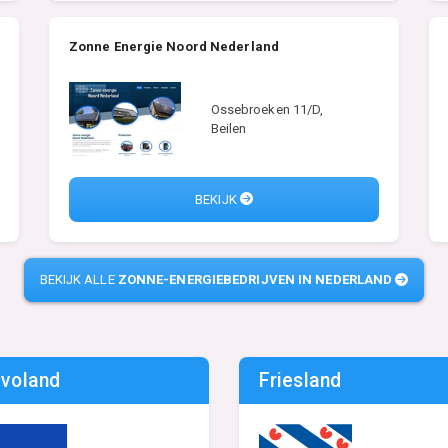
Zonne Energie Noord Nederland
Ossebroeken 11/D,
Beilen
BEKIJK
BEKIJK ALLE
ZONNE-ENERGIEBEDRIJVEN IN NEDERLAND
evoland
Friesland