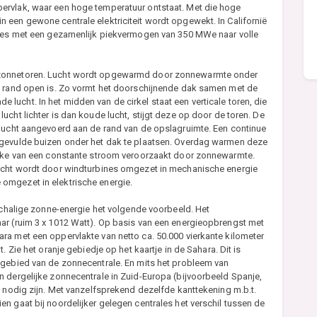
ervlak, waar een hoge temperatuur ontstaat. Met die hoge
 een gewone centrale elektriciteit wordt opgewekt. In Californië
ales met een gezamenlijk piekvermogen van 350 MWe naar volle
 zonnetoren. Lucht wordt opgewarmd door zonnewarmte onder
e rand open is. Zo vormt het doorschijnende dak samen met de
ucht. In het midden van de cirkel staat een verticale toren, die
cht lichter is dan koude lucht, stijgt deze op door de toren. De
 lucht aangevoerd aan de rand van de opslagruimte. Een continue
 gevulde buizen onder het dak te plaatsen. Overdag warmen deze
prake van een constante stroom veroorzaakt door zonnewarmte.
lucht wordt door windturbines omgezet in mechanische energie
omgezet in elektrische energie.
tschalige zonne-energie het volgende voorbeeld. Het
ar (ruim 3 x 1012 Watt). Op basis van een energieopbrengst met
ra met een oppervlakte van netto ca. 50.000 vierkante kilometer
. Zie het oranje gebiedje op het kaartje in de Sahara. Dit is
 gebied van de zonnecentrale. En mits het probleem van
 dergelijke zonnecentrale in Zuid-Europa (bijvoorbeeld Spanje,
k nodig zijn. Met vanzelfsprekend dezelfde kanttekening m.b.t.
n gaat bij noordelijker gelegen centrales het verschil tussen de