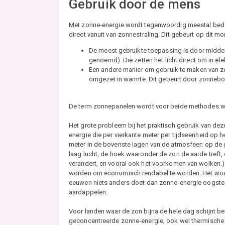
Gebruik door de mens
Met zonne-energie wordt tegenwoordig meestal bed
direct vanuit van zonnestraling. Dit gebeurt op dit 
De meest gebruikte toepassing is door middel
genoemd). Die zetten het licht direct om in ele
Een andere manier om gebruik te maken van zo
omgezet in warmte. Dit gebeurt door zonneboi
De term zonnepanelen wordt voor beide methodes wel
Het grote probleem bij het praktisch gebruik van de
energie die per vierkante meter per tijdseenheid op he
meter in de bovenste lagen van de atmosfeer; op de 
laag lucht, de hoek waaronder de zon de aarde treft,
verandert, en vooral ook het voorkomen van wolken.)
worden om economisch rendabel te worden. Het woor
eeuwen niets anders doet dan zonne-energie oogste
aardappelen.
Voor landen waar de zon bijna de hele dag schijnt 
geconcentreerde zonne-energie, ook wel thermische