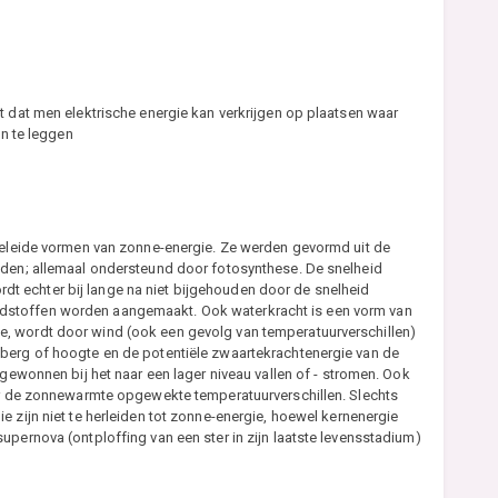
t dat men elektrische energie kan verkrijgen op plaatsen waar
en te leggen
fgeleide vormen van zonne-energie. Ze werden gevormd uit de
eden; allemaal ondersteund door fotosynthese. De snelheid
 echter bij lange na niet bijgehouden door de snelheid
dstoffen worden aangemaakt. Ook waterkracht is een vorm van
, wordt door wind (ook een gevolg van temperatuurverschillen)
berg of hoogte en de potentiële zwaartekrachtenergie van de
ggewonnen bij het naar een lager niveau vallen of - stromen. Ook
oor de zonnewarmte opgewekte temperatuurverschillen. Slechts
e zijn niet te herleiden tot zonne-energie, hoewel kernenergie
upernova (ontploffing van een ster in zijn laatste levensstadium)