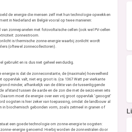
oeld de energie die mensen zelf met hun technologie opwekken
moment in Nederland en België vooral op twee manieren:
 van zonnepanelen met fotovoltaïsche cellen (ook wel PV-cellen
ktriciteit: zonnestroom.
nlicht is thermische zonne-energie waarbij zonlicht wordt
lers (oftewel zonnecollectoren).
 gebruikt en is dus niet geheel eenduidig.
ze energie is dat de zonneconstante, de (maximale) hoeveelheid
t oppervlak valt, niet erg groot is. (ca 1367 Watt per vierkante
grond minder, afhankelijk van de dikte van de tussenliggende
 de afstand tussen de aarde en de zon die met de seizoenen iets
 Daarom moet de energie over een vrij groot oppervlak 'geoogst'
d oogsten is hier zeker van toepassing, omdat de landbouw al
n in biochemisch gebonden vorm, zoals zetmeel in granen of
L
bestaat een goede technologie om zonne-energie te oogsten:
 zonne-energie genoemd. Hierbij worden de zonnestralen door