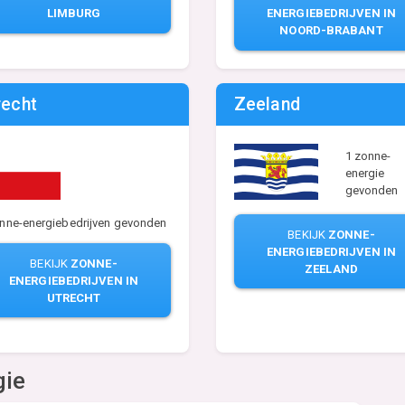
LIMBURG
ENERGIEBEDRIJVEN IN
NOORD-BRABANT
recht
Zeeland
1 zonne-
energie
gevonden
nne-energiebedrijven gevonden
BEKIJK
ZONNE-
ENERGIEBEDRIJVEN IN
BEKIJK
ZONNE-
ZEELAND
ENERGIEBEDRIJVEN IN
UTRECHT
gie