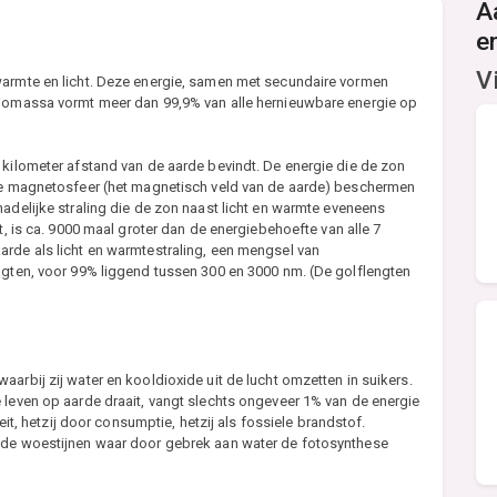
A
e
V
warmte en licht. Deze energie, samen met secundaire vormen
biomassa vormt meer dan 99,9% van alle hernieuwbare energie op
 kilometer afstand van de aarde bevindt. De energie die de zon
 de magnetosfeer (het magnetisch veld van de aarde) beschermen
hadelijke straling die de zon naast licht en warmte eveneens
t, is ca. 9000 maal groter dan de energiebehoefte van alle 7
arde als licht en warmtestraling, een mengsel van
ngten, voor 99% liggend tussen 300 en 3000 nm. (De golflengten
arbij zij water en kooldioxide uit de lucht omzetten in suikers.
 leven op aarde draait, vangt slechts ongeveer 1% van de energie
teit, hetzij door consumptie, hetzij als fossiele brandstof.
s de woestijnen waar door gebrek aan water de fotosynthese