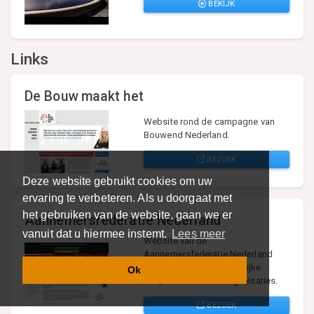
BEKIJK
Links
De Bouw maakt het
Website rond de campagne van
Bouwend Nederland.
BEZOEK
Deze website gebruikt cookies om uw
ervaring te verbeteren. Als u doorgaat met
het gebruiken van de website, gaan we er
Aannemersfederatie Nederland
vanuit dat u hiermee instemt.
Lees meer
Website van de
Aannemersfederatie Nederland
Bouw en Infra, een landelijke
Ok
koepel van brancheorganisaties.
BEZOEK