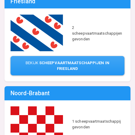
Friesland
2
scheepvaartmaatschappijen
gevonden
BEKIJK
SCHEEPVAARTMAATSCHAPPIJEN IN
FRIESLAND
Noord-Brabant
1 scheepvaartmaatschappij
gevonden