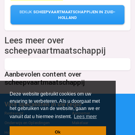
BEKIJK
SCHEEPVAARTMAATSCHAPPIJEN IN ZUID-
HOLLAND
Lees meer over
scheepvaartmaatschappij
Aanbevolen content over
scheepvaartmaatschappij
Deze website gebruikt cookies om uw
ervaring te verbeteren. Als u doorgaat met
Vind specalisten in uw regio
het gebruiken van de website, gaan we er
Restaurant
Aannemer
vanuit dat u hiermee instemt.
Lees meer
Onderwijs en Opleidingen
Makelaar
Ok
Hovenier
Garage