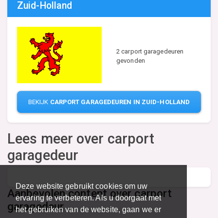
Zuid-Holland
2 carport garagedeuren
gevonden
BEKIJK
CARPORT GARAGEDEUREN IN ZUID-HOLLAND
Lees meer over carport
garagedeur
Deze website gebruikt cookies om uw
Aanbevolen content over carport
ervaring te verbeteren. Als u doorgaat met
garagedeur
het gebruiken van de website, gaan we er