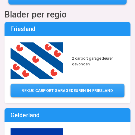
Blader per regio
Friesland
2 carport garagedeuren
gevonden
BEKIJK
CARPORT GARAGEDEUREN IN FRIESLAND
Gelderland