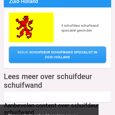
Zuid-Holland
3 schuifdeur schuifwand
specialist gevonden
BEKIJK
SCHUIFDEUR SCHUIFWAND SPECIALIST IN
ZUID-HOLLAND
Lees meer over schuifdeur
schuifwand
Aanbevolen content over schuifdeur
schuifwand