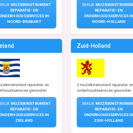
EKIJK
MUZIEKINSTRUMENT
BEKIJK
MUZIEKINSTRUMEN
REPARATIE- EN
REPARATIE- EN
ONDERHOUDSSERVICES IN
ONDERHOUDSSERVICES I
NOORD-BRABANT
NOORD-HOLLAND
eland
Zuid-Holland
3 muziekinstrument reparatie- e
ziekinstrument reparatie- en
onderhoudsservices gevonden
erhoudsservices gevonden
BEKIJK
MUZIEKINSTRUMEN
EKIJK
MUZIEKINSTRUMENT
REPARATIE- EN
REPARATIE- EN
ONDERHOUDSSERVICES I
ONDERHOUDSSERVICES IN
ZUID-HOLLAND
ZEELAND