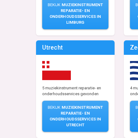
BEKIJK
MUZIEKINSTRUMENT
B
REPARATIE- EN
ONDERHOUDSSERVICES IN
LIMBURG
Utrecht
Ze
5 muziekinstrument reparatie- en
4 mu
onderhoudsservices gevonden
ond
BEKIJK
MUZIEKINSTRUMENT
B
REPARATIE- EN
ONDERHOUDSSERVICES IN
UTRECHT