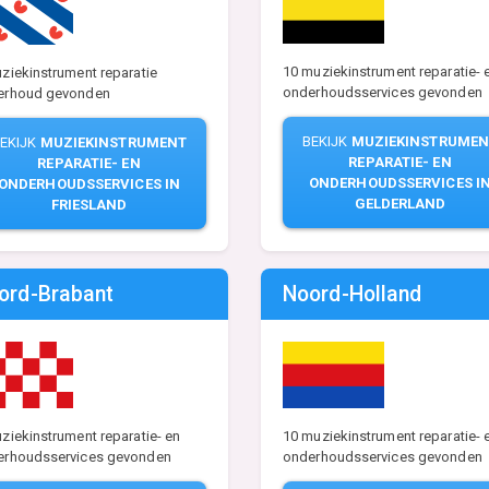
10 muziekinstrument reparatie- 
ziekinstrument reparatie
onderhoudsservices gevonden
erhoud gevonden
BEKIJK
MUZIEKINSTRUMEN
EKIJK
MUZIEKINSTRUMENT
REPARATIE- EN
REPARATIE- EN
ONDERHOUDSSERVICES I
ONDERHOUDSSERVICES IN
GELDERLAND
FRIESLAND
ord-Brabant
Noord-Holland
ziekinstrument reparatie- en
10 muziekinstrument reparatie- 
erhoudsservices gevonden
onderhoudsservices gevonden