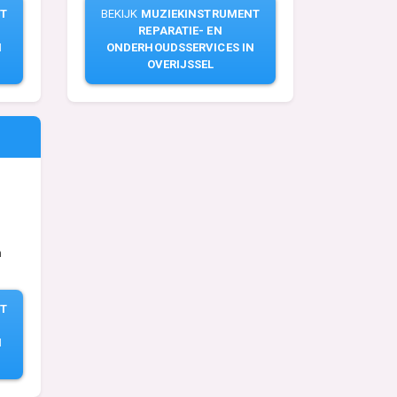
T
BEKIJK
MUZIEKINSTRUMENT
REPARATIE- EN
N
ONDERHOUDSSERVICES IN
OVERIJSSEL
n
T
N