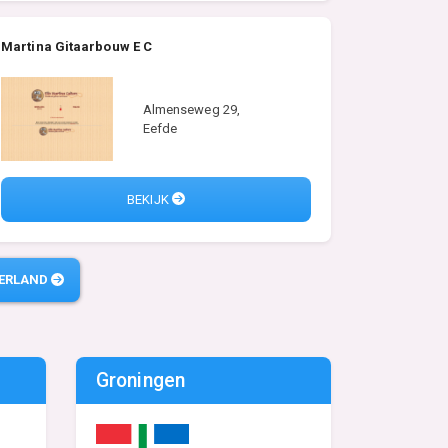
Martina Gitaarbouw E C
Almenseweg 29,
Eefde
BEKIJK
DERLAND
Groningen