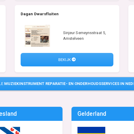
Dagan Dwarsfluiten
Sinjeur Semeynsstraat 5,
Amstelveen
BEKIJK
LE
MUZIEKINSTRUMENT REPARATIE- EN ONDERHOUDSSERVICES IN NE
iesland
Gelderland