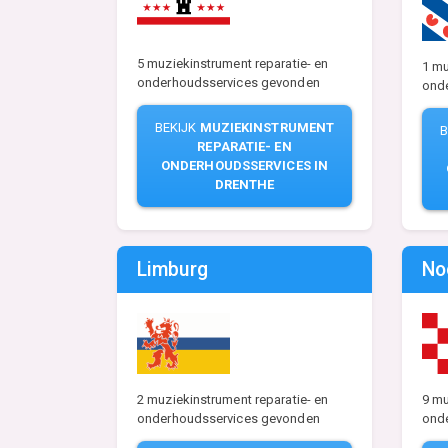
5 muziekinstrument reparatie- en
1 mu
onderhoudsservices gevonden
ond
BEKIJK
MUZIEKINSTRUMENT
B
REPARATIE- EN
ONDERHOUDSSERVICES IN
DRENTHE
Limburg
No
2 muziekinstrument reparatie- en
9 mu
onderhoudsservices gevonden
ond