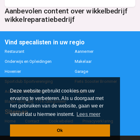
Aanbevolen content over wikkelbedrijf
wikkelreparatiebedrijf
Vind specalisten in uw regio
Restaurant
Aannemer
Onderwijs en Opleidingen
Makelaar
Hovenier
Garage
Sportclub Sportvereniging
Fiets Scooter Brommer
Deze website gebruikt cookies om uw
Administratiekantoor
Kapper
ervaring te verbeteren. Als u doorgaat met
Blader door alle 1114 categorieën
het gebruiken van de website, gaan we er
Sitemap
vanuit dat u hiermee instemt.
Lees meer
Home
Contact
Cookiebeleid
Privacyverklaring
Ok