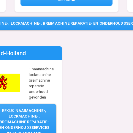
NE-, LOCKMACHINE-, BREIMACHINE REPARATIE- EN ONDERHOUDSSER
id-Holland
1 naaimachine
lockmachine
breimachine
reparatie
onderhoud
gevonden
BEKIJK
NAAIMACHINE-,
LOCKMACHINE-,
BREIMACHINE REPARATIE-
EN ONDERHOUDSSERVICES