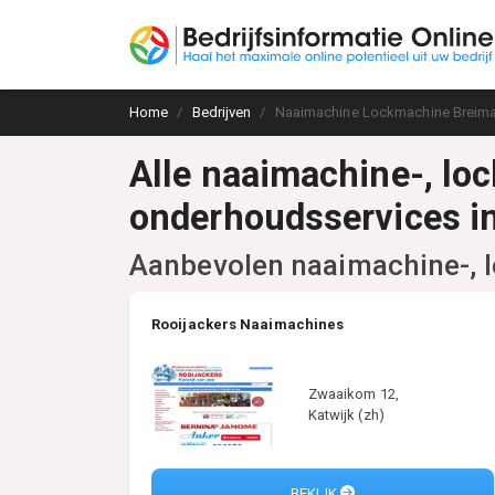
Home
Bedrijven
Naaimachine Lockmachine Breima
Alle naaimachine-, lo
onderhoudsservices i
Aanbevolen naaimachine-, l
Rooijackers Naaimachines
Zwaaikom 12,
Katwijk (zh)
BEKIJK