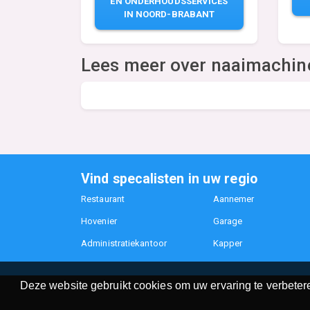
EN ONDERHOUDSSERVICES
IN NOORD-BRABANT
Lees meer over naaimachin
Vind specalisten in uw regio
Restaurant
Aannemer
Hovenier
Garage
Administratiekantoor
Kapper
Deze website gebruikt cookies om uw ervaring te verbetere