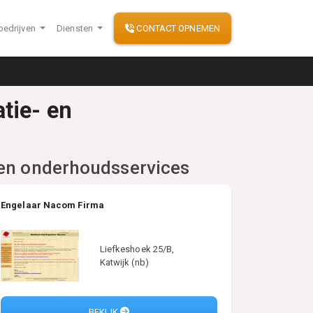
bedrijven
Diensten
CONTACT OPNEMEN
tie- en
 en onderhoudsservices
Engelaar Nacom Firma
Liefkeshoek 25/B,
Katwijk (nb)
BEKIJK