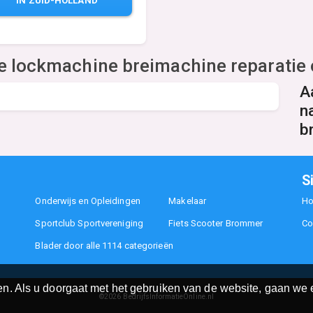
IN ZUID-HOLLAND
e lockmachine breimachine reparatie
A
n
b
S
Onderwijs en Opleidingen
Makelaar
H
Sportclub Sportvereniging
Fiets Scooter Brommer
Co
Blader door alle 1114 categorieën
n. Als u doorgaat met het gebruiken van de website, gaan we e
©2026
BedrijfsInformatieOnline.nl