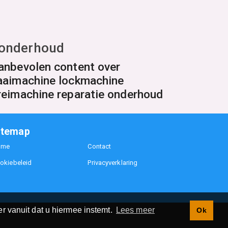
 onderhoud
anbevolen content over
aaimachine lockmachine
reimachine reparatie onderhoud
itemap
ome
Contact
okiebeleid
Privacyverklaring
r vanuit dat u hiermee instemt.
Lees meer
Ok