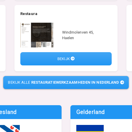
Restaura
Windmolenven 45,
Haelen
BEKIJK
BEKIJK ALLE
RESTAURATIEWERKZAAMHEDEN IN NEDERLAND
iesland
Gelderland