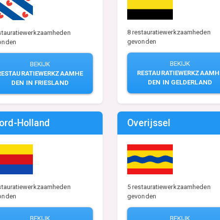
8 restauratiewerkzaamheden
estauratiewerkzaamheden
gevonden
onden
BEKIJK
BEKIJK
RESTAURATIEWERKZAAMH
RESTAURATIEWERKZAAMHE
DEN IN GELDERLAND
DEN IN FRIESLAND
ord-Holland
Overijssel
estauratiewerkzaamheden
5 restauratiewerkzaamheden
onden
gevonden
BEKIJK
BEKIJK