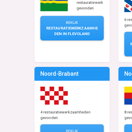
restauratiewerk
gevonden
6 r
BEKIJK
gev
RESTAURATIEWERKZAAMHE
DEN IN FLEVOLAND
Noord-Brabant
No
4 restauratiewerkzaamheden
8 r
gevonden
gev
BEKIJK