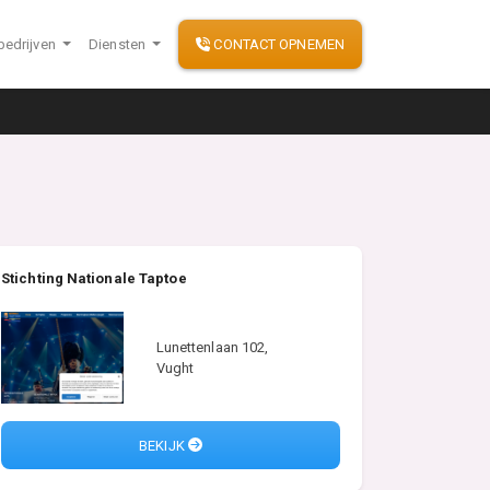
bedrijven
Diensten
CONTACT OPNEMEN
Stichting Nationale Taptoe
Lunettenlaan 102,
Vught
BEKIJK