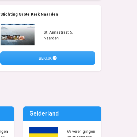
Stichting Grote Kerk Naarden
St. Annastraat 5,
Naarden
BEKIJK
Gelderland
69 verenigingen
ingen