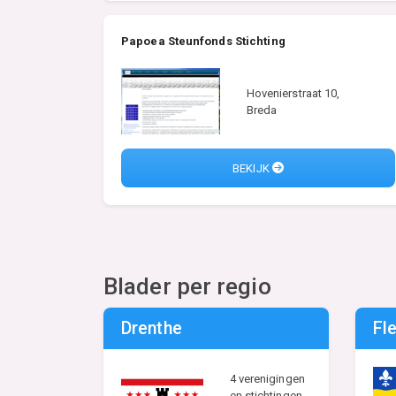
Papoea Steunfonds Stichting
Hovenierstraat 10,
Breda
BEKIJK
Blader per regio
Drenthe
Fl
4 verenigingen
en stichtingen