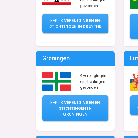
gevonden
BEKIJK
VERENIGINGEN EN
STICHTINGEN IN DRENTHE
Groningen
Li
9 verenigingen
en stichtingen
gevonden
BEKIJK
VERENIGINGEN EN
STICHTINGEN IN
GRONINGEN