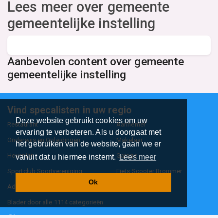
Lees meer over gemeente
gemeentelijke instelling
Aanbevolen content over gemeente
gemeentelijke instelling
Vind specalisten in uw regio
Deze website gebruikt cookies om uw
Restaurant
Aannemer
ervaring te verbeteren. Als u doorgaat met
Onderwijs en Opleidingen
Makelaar
het gebruiken van de website, gaan we er
Hovenier
Garage
vanuit dat u hiermee instemt.
Lees meer
Sportclub Sportvereniging
Fiets Scooter Brommer
Ok
Administratiekantoor
Kapper
Blader door alle 1114 categorieën