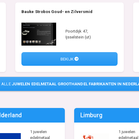
Bauke Strobos Goud- en Zilversmid
Poortdijk 47,
Ijsselstein (ut)
BEKIJK
K ALLE
JUWELEN EDELMETAAL GROOTHANDEL FABRIKANTEN IN NEDER
lderland
Limburg
1 juwelen
1 juwelen
edelmetaal
edelmetaal