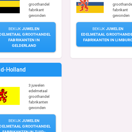
groothandel
groothande
fabrikant
fabrikant
gevonden
gevonden
BEKIJK
JUWELEN
BEKIJK
JUWELEN
DELMETAAL GROOTHANDEL
EDELMETAAL GROOTHAND
FABRIKANTEN IN
FABRIKANTEN IN LIMBUR
GELDERLAND
id-Holland
3 juwelen
edelmetaal
groothandel
fabrikanten
gevonden
BEKIJK
JUWELEN
DELMETAAL GROOTHANDEL
FABRIKANTEN IN ZUID-