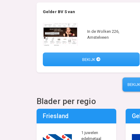
Gelder BV S van
In de Wolken 226,
Amstelveen
BEKIJK
BEKIJ
Blader per regio
Friesland
Ge
1 juwelen
edelmetaal