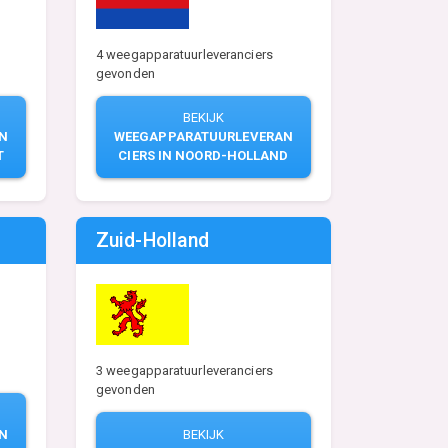
4 weegapparatuurleveranciers
gevonden
BEKIJK
N
WEEGAPPARATUURLEVERAN
T
CIERS IN NOORD-HOLLAND
Zuid-Holland
3 weegapparatuurleveranciers
gevonden
BEKIJK
N