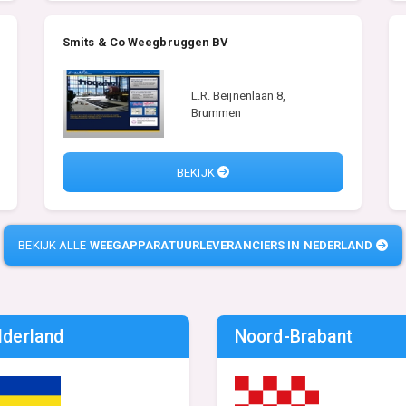
Smits & Co Weegbruggen BV
L.R. Beijnenlaan 8,
Brummen
BEKIJK
BEKIJK ALLE
WEEGAPPARATUURLEVERANCIERS IN NEDERLAND
lderland
Noord-Brabant