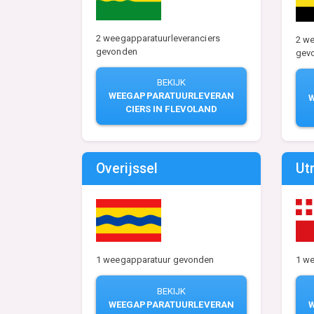
2 weegapparatuurleveranciers
2 we
gevonden
gev
BEKIJK
WEEGAPPARATUURLEVERAN
CIERS IN FLEVOLAND
Overijssel
Ut
1 weegapparatuur gevonden
1 w
BEKIJK
WEEGAPPARATUURLEVERAN