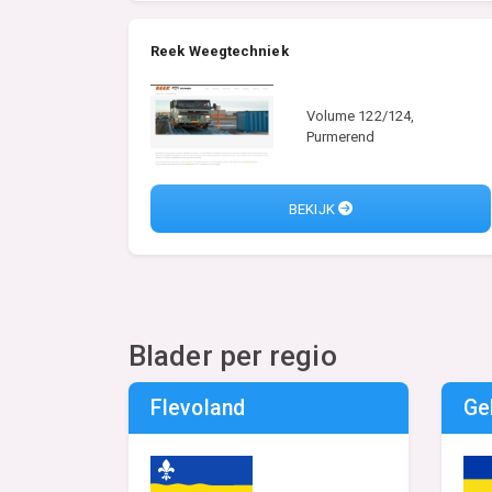
Reek Weegtechniek
Volume 122/124,
Purmerend
BEKIJK
Blader per regio
Flevoland
Ge