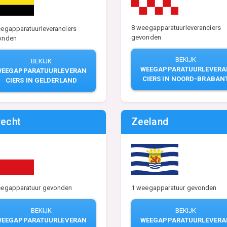
8 weegapparatuurleveranciers
egapparatuurleveranciers
gevonden
onden
BEKIJK
BEKIJK
WEEGAPPARATUURLEVERA
WEEGAPPARATUURLEVERAN
CIERS IN NOORD-BRABAN
CIERS IN GELDERLAND
recht
Zeeland
eegapparatuur gevonden
1 weegapparatuur gevonden
BEKIJK
BEKIJK
WEEGAPPARATUURLEVERAN
WEEGAPPARATUURLEVERA