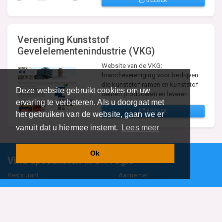
Vereniging Kunststof
Gevelelementenindustrie (VKG)
Website van de VKG;
branchevereniging voor bedrijven
die kunststof ramen en kunststof
Deze website gebruikt cookies om uw
deuren produceren en leveren.
ervaring te verbeteren. Als u doorgaat met
BEZOEK
het gebruiken van de website, gaan we er
vanuit dat u hiermee instemt.
Lees meer
Ok
Vind specalisten in uw regio
Restaurant
Aannemer
Onderwijs en Opleidingen
Makelaar
Hovenier
Garage