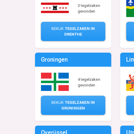
3 tegelzaken
gevonden
BEKIJK
TEGELZAKEN IN
DRENTHE
Groningen
Li
4 tegelzaken
gevonden
BEKIJK
TEGELZAKEN IN
GRONINGEN
Overijssel
Ut