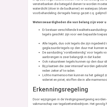
vensterbanken die betegeld dienen te worden moeten 
waterdicht (vloer in de badkamer) en waterpas (vlo
voorbehandeling de tegels hierop gezet c.q. gelijm
Wetenswaardigheden die van belang zijn voor u 
Er bestaan verschillende kwaliteitsaanduiding
tegels geschikt zijn voor een bepaalde toepa
Alle tegels, dus ook tegels die zijn ingedeeld 
geglazuurde tegels op den duur mat kunnen 
De aanduiding 'vorstbestendig' voor tegels vo
aanbrengen is zeer belangrijk in dat kader.
Ook natuursteen tegels kunnen op den duur sl
Bij plaatsen die zeer intensief worden gebru
reden zeker af te raden.
Lichte marmersoorten kunnen na het gelegd zi
sideriet en piriet, stoffen die in alle marmers
Erkenningsregeling
Door wijzigingen in de Vestigingswetgeving worden e
vakmanschap van tegelzettersbedrijven. Het gevolg hi