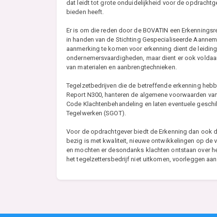
dat leidt tot grote onduidelijkheid voor de opdrachtge
bieden heeft.
Er is om die reden door de BOVATIN een Erkenningsreg
in handen van de Stichting Gespecialiseerde Aanneme
aanmerking te komen voor erkenning dient de leiding 
ondernemersvaardigheden, maar dient er ook voldaan
van materialen en aanbrengtechnieken.
Tegelzetbedrijven die de betreffende erkenning heb
Report N300, hanteren de algemene voorwaarden va
Code Klachtenbehandeling en laten eventuele geschil
Tegelwerken (SGOT).
Voor de opdrachtgever biedt de Erkenning dan ook de
bezig is met kwaliteit, nieuwe ontwikkelingen op de
en mochten er desondanks klachten ontstaan over he
het tegelzettersbedrijf niet uitkomen, voorleggen aa