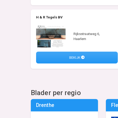
H & R Tegels BV
Rijksstraatweg 6,
Haarlem
BEKIJK
Blader per regio
Drenthe
Fl