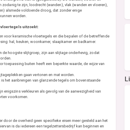
zodanig te zijn, loodrecht (wanden), vlak (wanden en vloeren),
eren) alsmede voldoende droog, dat zonder enige
d kunnen worden.
vloertegels uitzoekt:
en voor keramische vloertegels en die bepalen of de betreffende
ssing: hal, keuken, woonkamer, slaapkamer en badkamer.
in de hoogste slijtgroep, zijn aan slijtage onderhevig, zodat
worden.
or toepassing buiten heeft een beperkte waarde, de wijze van
ijtageplekken gaan vertonen en mat worden.
L
ikt is het aanbrengen van glanzende tegels om bovenstaande
jn enigszins verkleuren als gevolg van de aanwezigheid van
oorten voorkomen.
r door de overheid geen specifieke eisen meer gesteld aan het
ervan is da iedereen een tegelzettersbedrijf kan beginnen en