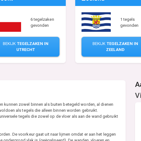
6 tegelzaken
1 tegels
gevonden
gevonden
BEKIJK
TEGELZAKEN IN
BEKIJK
TEGELZAKEN IN
UTRECHT
ZEELAND
A
V
en kunnen zowel binnen als buiten betegeld worden, al dienen
voldoen als tegels die alleen binnen worden gebruikt.
r universele tegels die zowel op de vloer als aan de wand gebruikt
rden. De voorkeur gaat uit naar lijmen omdat er aan het leggen
 de ondergrond vlak is (geëgaliseerd). De wanden, vloeren en