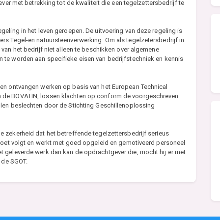
ver met betrekking tot de kwaliteit die een tegelzettersbedrijf te
eling in het leven geroepen. De uitvoering van deze regeling is
rs Tegel-en natuursteenverwerking. Om als tegelzetersbedrijf in
van het bedrijf niet alleen te beschikken over algemene
 te worden aan specifieke eisen van bedrijfstechniek en kennis
ben ontvangen werken op basis van het European Technical
n de BOVATIN, lossen klachten op conform de voorgeschreven
len beslechten door de Stichting Geschillenoplossing
 zekerheid dat het betreffende tegelzettersbedrijf serieus
 voet volgt en werkt met goed opgeleid en gemotiveerd personeel
t geleverde werk dan kan de opdrachtgever die, mocht hij er met
n de SGOT.