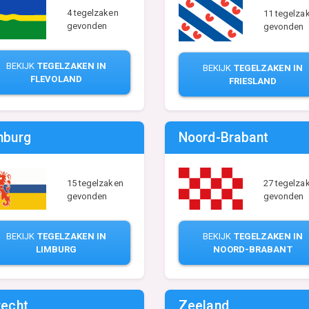
4 tegelzaken
11 tegelza
gevonden
gevonden
BEKIJK
TEGELZAKEN IN
BEKIJK
TEGELZAKEN IN
FLEVOLAND
FRIESLAND
mburg
Noord-Brabant
15 tegelzaken
27 tegelza
gevonden
gevonden
BEKIJK
TEGELZAKEN IN
BEKIJK
TEGELZAKEN IN
LIMBURG
NOORD-BRABANT
recht
Zeeland