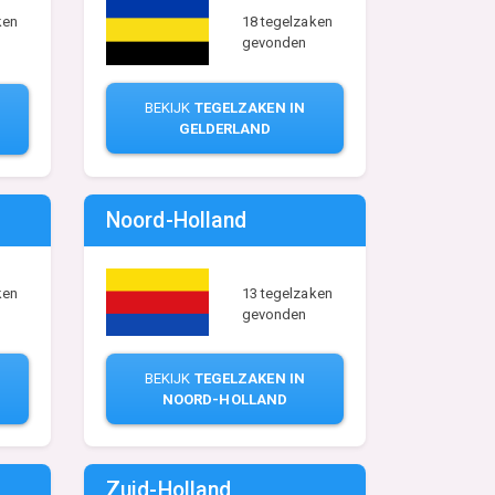
18 tegelzaken
ken
gevonden
BEKIJK
TEGELZAKEN IN
GELDERLAND
Noord-Holland
ken
13 tegelzaken
gevonden
BEKIJK
TEGELZAKEN IN
NOORD-HOLLAND
Zuid-Holland