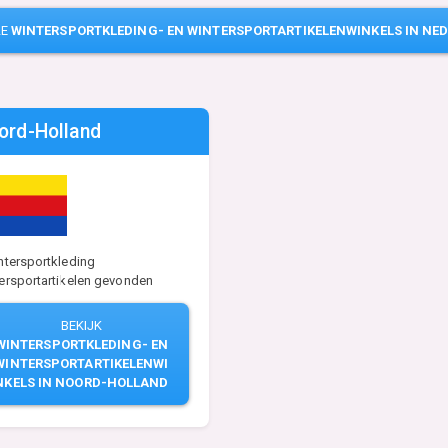
LE
WINTERSPORTKLEDING- EN WINTERSPORTARTIKELENWINKELS IN NE
ord-Holland
ntersportkleding
ersportartikelen gevonden
BEKIJK
WINTERSPORTKLEDING- EN
WINTERSPORTARTIKELENWI
NKELS IN NOORD-HOLLAND