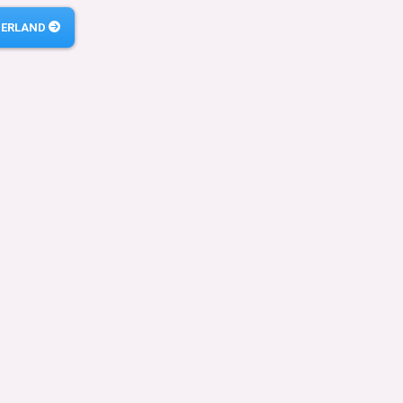
DERLAND