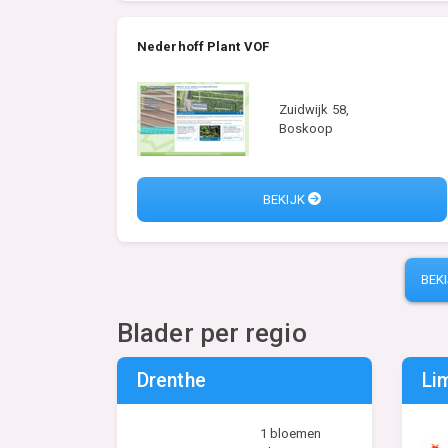
Nederhoff Plant VOF
Zuidwijk 58,
Boskoop
BEKIJK
BEK
Blader per regio
Drenthe
Li
1 bloemen