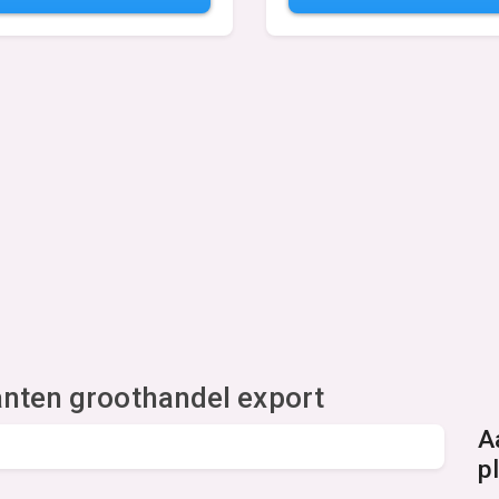
nten groothandel export
A
p