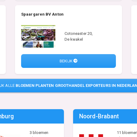
Spaargaren BV Anton
Cotoneaster 20,
De kwakel
BEKIJK
IJK ALLE
BLOEMEN PLANTEN GROOTHANDEL EXPORTEURS IN NEDERLA
mburg
Noord-Brabant
3 bloemen
11 bloeme