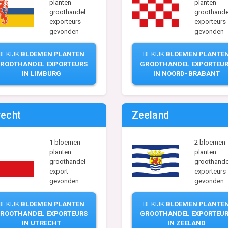
planten
planten
groothandel
groothande
exporteurs
exporteurs
gevonden
gevonden
BEKIJK
BLOEMEN PLANTEN
BEKIJK
BLOEMEN PLANTE
ROOTHANDEL EXPORTEURS
GROOTHANDEL EXPORTEU
IN LIMBURG
IN NOORD-BRABANT
recht
Zeeland
1 bloemen
2 bloemen
planten
planten
groothandel
groothande
export
exporteurs
gevonden
gevonden
BEKIJK
BLOEMEN PLANTEN
BEKIJK
BLOEMEN PLANTE
ROOTHANDEL EXPORTEURS
GROOTHANDEL EXPORTEU
IN UTRECHT
IN ZEELAND