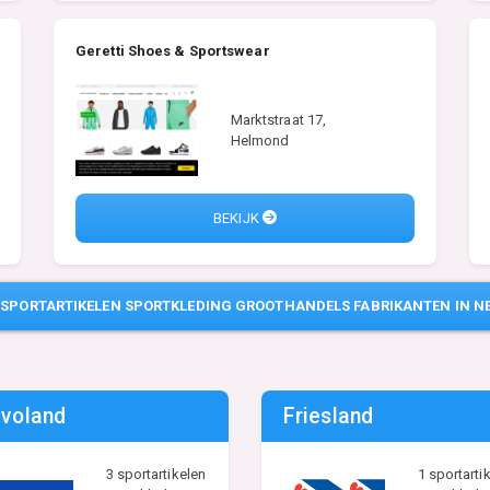
Geretti Shoes & Sportswear
Marktstraat 17,
Helmond
BEKIJK
E
SPORTARTIKELEN SPORTKLEDING GROOTHANDELS FABRIKANTEN IN N
evoland
Friesland
3 sportartikelen
1 sportartik