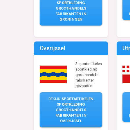
SPORTKLEDING
GROOTHANDELS
FABRIKANTEN IN
GRONINGEN
Overijssel
Ut
3 sportartikelen
sportkleding
groothandels
fabrikanten
gevonden
BEKIJK
SPORTARTIKELEN
SPORTKLEDING
GROOTHANDELS
FABRIKANTEN IN
OVERIJSSEL