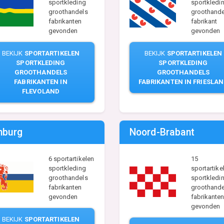
sportkleding
sportkledi
groothandels
groothande
fabrikanten
fabrikant
gevonden
gevonden
BEKIJK
SPORTARTIKELEN
BEKIJK
SPORTARTIKELEN
SPORTKLEDING
SPORTKLEDING
GROOTHANDELS
GROOTHANDELS
FABRIKANTEN IN
FABRIKANTEN IN FRIESLA
FLEVOLAND
mburg
Noord-Brabant
6 sportartikelen
15
sportkleding
sportartike
groothandels
sportkledi
fabrikanten
groothande
gevonden
fabrikante
gevonden
BEKIJK
SPORTARTIKELEN