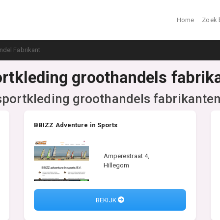
Home
Zoek 
ndel Fabrikant
ortkleding groothandels fabrik
sportkleding groothandels fabrikante
BBIZZ Adventure in Sports
Amperestraat 4,
Hillegom
BEKIJK