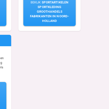
BEKIJK
SPORTARTIKELEN
SPORTKLEDING
GROOTHANDELS
FABRIKANTEN IN NOORD-
HOLLAND
len
ng
ls
n