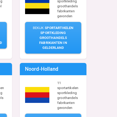
ng
sportkleding
l
groothandels
fabrikanten
gevonden
BEKIJK
SPORTARTIKELEN
SPORTKLEDING
GROOTHANDELS
ND
FABRIKANTEN IN
GELDERLAND
Noord-Holland
11
len
sportartikelen
ng
sportkleding
ls
groothandels
n
fabrikanten
gevonden