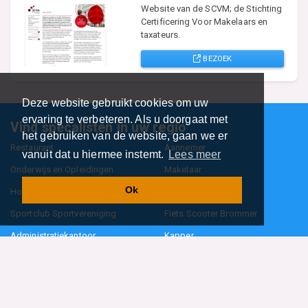
Website van de SCVM; de Stichting
Certificering Voor Makelaars en
taxateurs.
BEZOEK
Deze website gebruikt cookies om uw
ervaring te verbeteren. Als u doorgaat met
Vind specalisten in uw regio
het gebruiken van de website, gaan we er
Restaurant
Aannemer
vanuit dat u hiermee instemt.
Lees meer
Onderwijs en Opleidingen
Makelaar
Ok
Hovenier
Garage
Sportclub Sportvereniging
Fiets Scooter Brommer
Administratiekantoor
Kapper
Blader door alle 1114 categorieën
Sitemap
Home
Contact
Cookiebeleid
Privacyverklaring