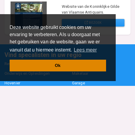
Website van de Koninklijke Gilde
van Vlaamse Antiquairs.
BEZOEK
Deze website gebruikt cookies om uw
ervaring te verbeteren. Als u doorgaat met
het gebruiken van de website, gaan we er
vanuit dat u hiermee instemt.
Lees meer
Vind specalisten in uw regio
Restaurant
Aannemer
Ok
Onderwijs en Opleidingen
Makelaar
Hovenier
Garage
Sportclub Sportvereniging
Fiets Scooter Brommer
Administratiekantoor
Kapper
Blader door alle 1114 categorieën
Sitemap
Home
Contact
Cookiebeleid
Privacyverklaring