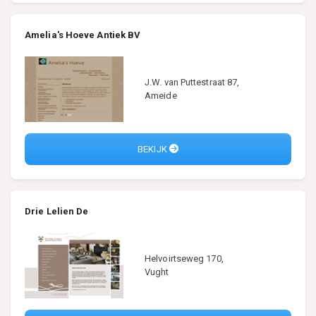
Amelia's Hoeve Antiek BV
J.W. van Puttestraat 87,
Ameide
BEKIJK
Drie Lelien De
Helvoirtseweg 170,
Vught