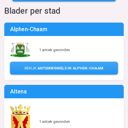
Blader per stad
Alphen-Chaam
1 antiek gevonden
BEKIJK
ANTIEKWINKELS IN ALPHEN-CHAAM
Altena
1 antiek gevonden