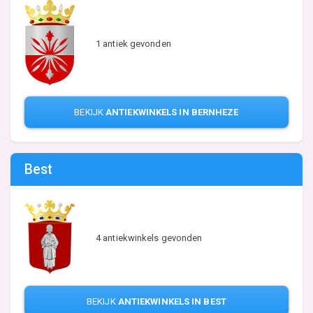
1 antiek gevonden
BEKIJK
ANTIEKWINKELS IN BERNHEZE
Best
4 antiekwinkels gevonden
BEKIJK
ANTIEKWINKELS IN BEST