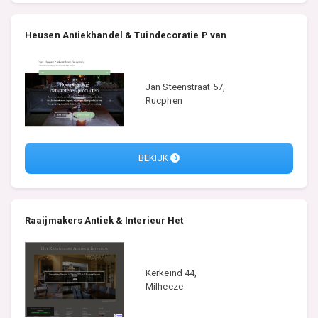
Heusen Antiekhandel & Tuindecoratie P van
Jan Steenstraat 57,
Rucphen
BEKIJK
Raaijmakers Antiek & Interieur Het
Kerkeind 44,
Milheeze