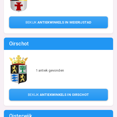
BEKIJK
ANTIEKWINKELS IN MEIERIJSTAD
Oirschot
1 antiek gevonden
BEKIJK
ANTIEKWINKELS IN OIRSCHOT
Oisterwijk