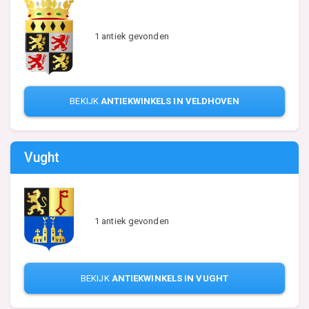
1 antiek gevonden
BEKIJK
ANTIEKWINKELS IN VELDHOVEN
Vught
1 antiek gevonden
BEKIJK
ANTIEKWINKELS IN VUGHT