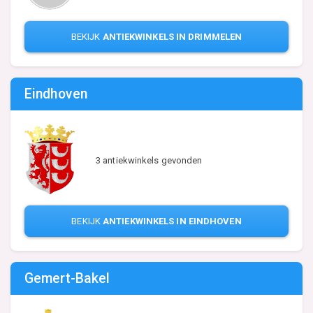
BEKIJK
ANTIEKWINKELS IN DRIMMELEN
Eindhoven
3 antiekwinkels gevonden
BEKIJK
ANTIEKWINKELS IN EINDHOVEN
Gemert-Bakel