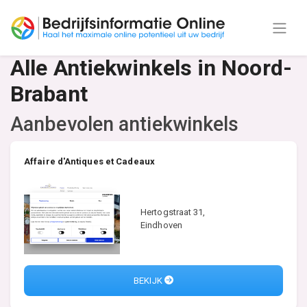
Alle Antiekwinkels in Noord-
Brabant
Aanbevolen antiekwinkels
Affaire d'Antiques et Cadeaux
Hertogstraat 31,
Eindhoven
BEKIJK