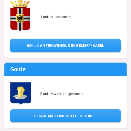
1 antiek gevonden
BEKIJK
ANTIEKWINKELS IN GEMERT-BAKEL
Goirle
2 antiekwinkels gevonden
BEKIJK
ANTIEKWINKELS IN GOIRLE