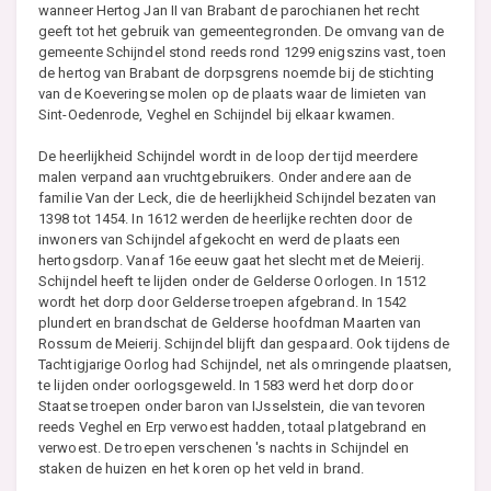
wanneer Hertog Jan II van Brabant de parochianen het recht
geeft tot het gebruik van gemeentegronden. De omvang van de
gemeente Schijndel stond reeds rond 1299 enigszins vast, toen
de hertog van Brabant de dorpsgrens noemde bij de stichting
van de Koeveringse molen op de plaats waar de limieten van
Sint-Oedenrode, Veghel en Schijndel bij elkaar kwamen.
De heerlijkheid Schijndel wordt in de loop der tijd meerdere
malen verpand aan vruchtgebruikers. Onder andere aan de
familie Van der Leck, die de heerlijkheid Schijndel bezaten van
1398 tot 1454. In 1612 werden de heerlijke rechten door de
inwoners van Schijndel afgekocht en werd de plaats een
hertogsdorp. Vanaf 16e eeuw gaat het slecht met de Meierij.
Schijndel heeft te lijden onder de Gelderse Oorlogen. In 1512
wordt het dorp door Gelderse troepen afgebrand. In 1542
plundert en brandschat de Gelderse hoofdman Maarten van
Rossum de Meierij. Schijndel blijft dan gespaard. Ook tijdens de
Tachtigjarige Oorlog had Schijndel, net als omringende plaatsen,
te lijden onder oorlogsgeweld. In 1583 werd het dorp door
Staatse troepen onder baron van IJsselstein, die van tevoren
reeds Veghel en Erp verwoest hadden, totaal platgebrand en
verwoest. De troepen verschenen 's nachts in Schijndel en
staken de huizen en het koren op het veld in brand.