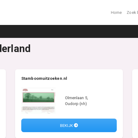
Home
Zoek 
derland
Stamboomuitzoeken.nl
Olmenlaan 5,
Oudorp (nh)
BEKIJK