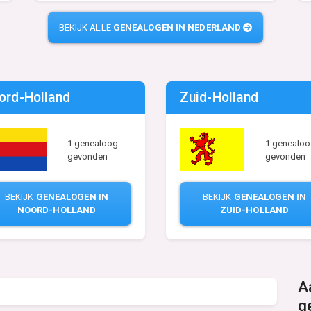
BEKIJK ALLE
GENEALOGEN IN NEDERLAND
ord-Holland
Zuid-Holland
1 genealo
1 genealoog
gevonden
gevonden
BEKIJK
GENEALOGEN IN
BEKIJK
GENEALOGEN IN
ZUID-HOLLAND
NOORD-HOLLAND
A
g