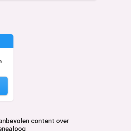
og
anbevolen content over
enealoog