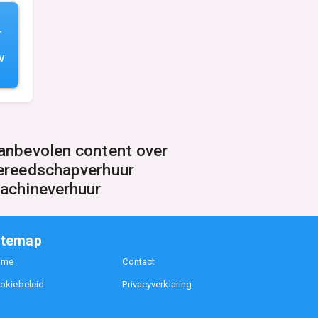
-
V
anbevolen content over
ereedschapverhuur
achineverhuur
itemap
ome
Contact
okiebeleid
Privacyverklaring