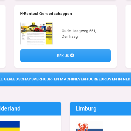
K-Rentool Gereedschappen
Oude Haagweg 551,
Den haag
BEKIJK
LE
GEREEDSCHAPSVERHUUR- EN MACHINEVERHUURBEDRIJVEN IN NE
lderland
Limburg