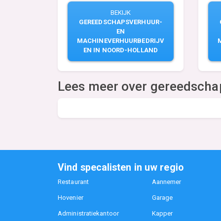
BEKIJK
GEREEDSCHAPSVERHUUR-
EN
MACHINEVERHUURBEDRIJV
EN IN NOORD-HOLLAND
Lees meer over gereedsch
Vind specalisten in uw regio
Restaurant
Aannemer
Hovenier
Garage
Administratiekantoor
Kapper