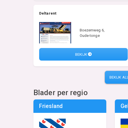
Deltarent
Boezemweg 6,
Oude-tonge
BEKIJK
BEKIJK AL
Blader per regio
Friesland
Ge