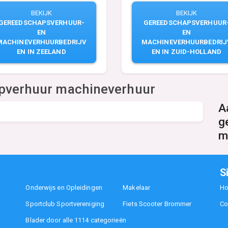
BEKIJK
BEKIJK
GEREEDSCHAPSVERHUUR
GEREEDSCHAPSVERHUUR-
EN
EN
MACHINEVERHUURBEDRIJ
MACHINEVERHUURBEDRIJV
EN IN ZUID-HOLLAND
EN IN ZEELAND
apverhuur machineverhuur
A
g
m
S
Onderwijs en Opleidingen
Makelaar
H
Sportclub Sportvereniging
Fiets Scooter Brommer
Co
Blader door alle 1114 categorieën