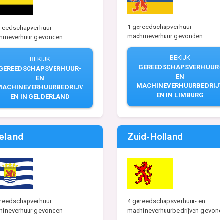
1 gereedschapverhuur
ereedschapverhuur
machineverhuur gevonden
hineverhuur gevonden
BEKIJK
BEKIJK
GEREEDSCHAPSVERHUUR
GEREEDSCHAPSVERHUUR-
EN
EN
MACHINEVERHUURBEDRIJ
MACHINEVERHUURBEDRIJV
EN IN LIMBURG
EN IN GELDERLAND
eland
Zuid-Holland
4 gereedschapsverhuur- en
ereedschapverhuur
machineverhuurbedrijven gevon
hineverhuur gevonden