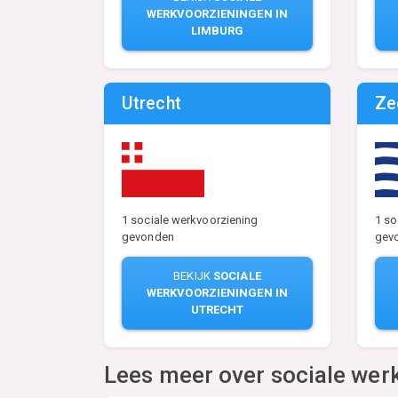
WERKVOORZIENINGEN IN
LIMBURG
Utrecht
Ze
1 sociale werkvoorziening
1 so
gevonden
gev
BEKIJK
SOCIALE
WERKVOORZIENINGEN IN
UTRECHT
Lees meer over sociale wer