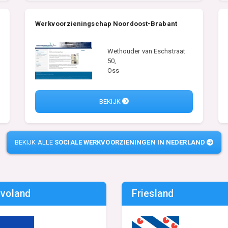
Werkvoorzieningschap Noordoost-Brabant
Wethouder van Eschstraat
50,
Oss
BEKIJK
BEKIJK ALLE
SOCIALE WERKVOORZIENINGEN IN NEDERLAND
evoland
Friesland