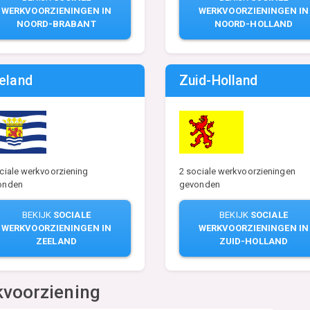
WERKVOORZIENINGEN IN
WERKVOORZIENINGEN IN
NOORD-BRABANT
NOORD-HOLLAND
eland
Zuid-Holland
2 sociale werkvoorzieningen
ciale werkvoorziening
gevonden
onden
BEKIJK
SOCIALE
BEKIJK
SOCIALE
WERKVOORZIENINGEN IN
WERKVOORZIENINGEN IN
ZUID-HOLLAND
ZEELAND
kvoorziening