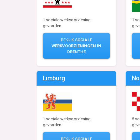
1 sociale werkvoorziening
1 so
gevonden
gev
BEKIJK
SOCIALE
WERKVOORZIENINGEN IN
DRENTHE
Limburg
No
1 sociale werkvoorziening
5 so
gevonden
gev
BEKIJK
SOCIALE