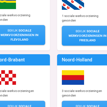
ciale werkvoorziening
1 sociale werkvoorziening
onden
gevonden
BEKIJK
SOCIALE
BEKIJK
SOCIALE
WERKVOORZIENINGEN IN
WERKVOORZIENINGEN IN
FLEVOLAND
FRIESLAND
ord-Brabant
Noord-Holland
ciale werkvoorzieningen
3 sociale werkvoorzieningen
onden
gevonden
BEKIJK
SOCIALE
BEKIJK
SOCIALE