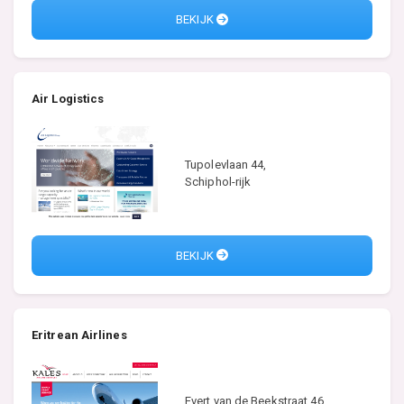
BEKIJK
Air Logistics
Tupolevlaan 44,
Schiphol-rijk
BEKIJK
Eritrean Airlines
Evert van de Beekstraat 46,