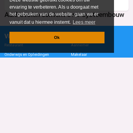
ervaring te verbeteren. Als u doorgaat met
Aanbevolen content over systeembouw
het gebruiken van de website, gaan we er
vanuit dat u hiermee instemt.
Lees meer
Vind specalisten in uw regio
Ok
Restaurant
Aannemer
Onderwijs en Opleidingen
Makelaar
Hovenier
Garage
Sportclub Sportvereniging
Fiets Scooter Brommer
Administratiekantoor
Kapper
Blader door alle 1114 categorieën
Sitemap
Home
Contact
Cookiebeleid
Privacyverklaring
©2026
BedrijfsInformatieOnline.nl