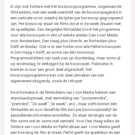
Er zijn ook folders met het bioscoopprogramma, zogenaamde
filmladders, met een weekoverzicht van de bioscoopagenda in
een verticale vorm, waarbij de tijden per bioscoop gegroepeerd
zijn. Per bioscoop staan de films die er in de week draaien met
de speeltijden. Een dergelijke filmladder toont het programma
voor alle bioscopen in één of enkele steden (van I-con Media
voor Amsterdam, Den Haag plus Utrecht, en Rotterdam plus
Delft en Breda). Ook is er een folder voor alle Pathé-bioscopen
in Den Haag + Delft, en soms van één bioscoop.
Programmafolders zijn vaak pas op donderdag, maar soms al
op woensdag, te verkrijgen bij de bioscopen. Publicatie in
kranten is voor een groot deel afgeschaft. Het
bioscoopprogramma kan ook deel uitmaken van een
algemenere uitagenda, zoals de Uitloper.
De informatie in de filmladders van I-con Media hebben een
standaardopmaak, met vermelding van "voorpremière",
"première", "2e week", 3e week", enz., maar zelfs binnen één
filmladder en voor dezelfde film kan per bioscoopbedrijf de
aanvullende informatie verschillen. Zo staat de lengte van de
film soms wel en soms niet vermeld. Voor Den Haag vullen de
folders van I-con Media en Pathé elkaar aan: I-con Media geeft
aan hoe lang de film al draait, Pathé geeft de speelduur en een