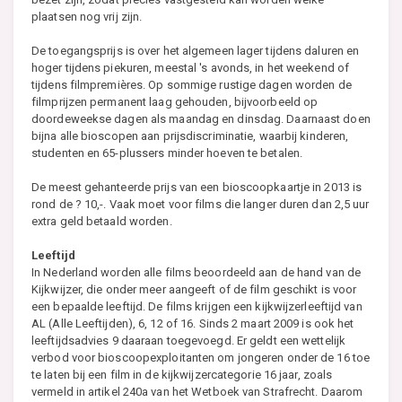
plaatsen nog vrij zijn.
De toegangsprijs is over het algemeen lager tijdens daluren en
hoger tijdens piekuren, meestal 's avonds, in het weekend of
tijdens filmpremières. Op sommige rustige dagen worden de
filmprijzen permanent laag gehouden, bijvoorbeeld op
doordeweekse dagen als maandag en dinsdag. Daarnaast doen
bijna alle bioscopen aan prijsdiscriminatie, waarbij kinderen,
studenten en 65-plussers minder hoeven te betalen.
De meest gehanteerde prijs van een bioscoopkaartje in 2013 is
rond de ? 10,-. Vaak moet voor films die langer duren dan 2,5 uur
extra geld betaald worden.
Leeftijd
In Nederland worden alle films beoordeeld aan de hand van de
Kijkwijzer, die onder meer aangeeft of de film geschikt is voor
een bepaalde leeftijd. De films krijgen een kijkwijzerleeftijd van
AL (Alle Leeftijden), 6, 12 of 16. Sinds 2 maart 2009 is ook het
leeftijdsadvies 9 daaraan toegevoegd. Er geldt een wettelijk
verbod voor bioscoopexploitanten om jongeren onder de 16 toe
te laten bij een film in de kijkwijzercategorie 16 jaar, zoals
vermeld in artikel 240a van het Wetboek van Strafrecht. Daarom