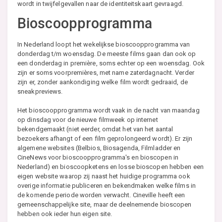
wordt in twijfelgevallen naar de identiteitskaart gevraagd.
Bioscoopprogramma
In Nederland loopt het wekelijkse bioscoopprogramma van
donderdag t/m woensdag. De meeste films gaan dan ook op
een donderdag in première, soms echter op een woensdag. Ook
zijn er soms voorpremières, met name zaterdagnacht. Verder
zijn er, zonder aankondiging welke film wordt gedraaid, de
sneakpreviews.
Het bioscoopprogramma wordt vaak in de nacht van maandag
op dinsdag voor de nieuwe filmweek op internet
bekendgemaakt (niet eerder, omdat het van het aantal
bezoekers afhangt of een film geprolongeerd wordt). Er zijn
algemene websites (Belbios, Biosagenda, Filmladder en
CineNews voor bioscoopprogramma's en bioscopen in
Nederland) en bioscoopketens en losse bioscopen hebben een
eigen website waarop zij naast het huidige programma ook
overige informatie publiceren en bekendmaken welke films in
de komende periode worden verwacht. Cineville heeft een
gemeenschappelijke site, maar de deelnemende bioscopen
hebben ook ieder hun eigen site.