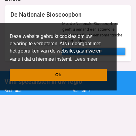
De Nationale Bioscoopbon
Met de Nationale Bioscoopbon
geeft u iemand een actievolle,
grappige of juist een romantische
Deze website gebruikt cookies om uw
avond cadeau.
ervaring te verbeteren. Als u doorgaat met
het gebruiken van de website, gaan we er
BEZOEK
vanuit dat u hiermee instemt.
Lees meer
Ok
Vind specalisten in uw regio
Restaurant
Aannemer
Onderwijs en Opleidingen
Makelaar
Hovenier
Garage
Sportclub Sportvereniging
Fiets Scooter Brommer
Administratiekantoor
Kapper