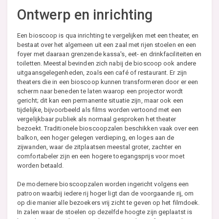
Ontwerp en inrichting
Een bioscoop is qua inrichting te vergelijken met een theater, en
bestaat over het algemeen uit een zaal met rijen stoelen en een
foyer met daaraan grenzende kassa's, eet- en drinkfaciliteiten en
toiletten. Meestal bevinden zich nabij de bioscoop ook andere
uitgaansgelegenheden, zoals een café of restaurant. Er zijn
theaters die in een bioscoop kunnen transformeren door er een
scherm naar beneden te laten waarop een projector wordt
gericht; dit kan een permanente situatie zijn, maar ook een
tijdelijke, bijvoorbeeld als films worden vertoond met een
vergelijkbaar publiek als normaal gesproken het theater
bezoekt. Traditionele bioscoopzalen beschikken vaak over een
balkon, een hoger gelegen verdieping, en loges aan de
zijwanden, waar de zitplaatsen meestal groter, zachter en
comfortabeler zijn en een hogere toegangsprijs voor moet
worden betaald.
De modernere bioscoopzalen worden ingericht volgens een
patroon waarbij iedere rij hoger ligt dan de voorgaande rij, om
op die manier alle bezoekers vrij zicht te geven op het filmdoek.
In zalen waar de stoelen op dezelfde hoogte zijn geplaatst is