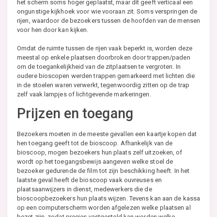
het scherm soms hoger geplaatst, maar dit geeft verticaal een
ongunstige kijkhoek voor wie vooraan zit. Soms verspringen de
rijen, waardoor de bezoekers tussen de hoofden van de mensen
voor hen door kan kijken.
Omdat de ruimte tussen de rijen vaak beperkt is, worden deze
meestal op enkele plaatsen doorbroken door trappen/paden
om de toegankelijkheid van de zitplaatsen te vergroten. In
oudere bioscopen werden trappen gemarkeerd met lichten die
in de stoelen waren verwerkt, tegenwoordig zitten op de trap
zelf vaak lampjes of lichtgevende markeringen.
Prijzen en toegang
Bezoekers moeten in de meeste gevallen een kaartje kopen dat
hen toegang geeft tot de bioscoop. Afhankelijk van de
bioscoop, mogen bezoekers hun plaats zelf uitzoeken, of
wordt op het toegangsbewijs aangeven welke stoel de
bezoeker gedurende de film tot zijn beschikking heeft. In het
laatste geval heeft de bioscoop vaak ouvreuses en
plaatsaanwijzers in dienst, medewerkers die de
bioscoopbezoekers hun plaats wijzen. Tevens kan aan de kassa
op een computerscherm worden afgelezen welke plaatsen al
bezet zijn, zodat precies vastgesteld kan worden welke