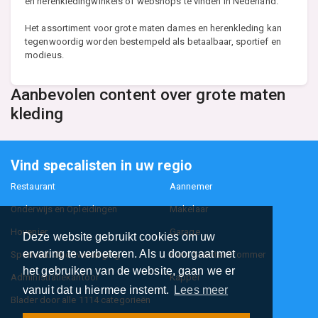
en herenkledingwinkels of webshops te vinden in Nederland.
Het assortiment voor grote maten dames en herenkleding kan
tegenwoordig worden bestempeld als betaalbaar, sportief en
modieus.
Aanbevolen content over grote maten
kleding
Vind specalisten in uw regio
Restaurant
Aannemer
Onderwijs en Opleidingen
Makelaar
Hovenier
Garage
Deze website gebruikt cookies om uw
ervaring te verbeteren. Als u doorgaat met
Sportclub Sportvereniging
Fiets Scooter Brommer
het gebruiken van de website, gaan we er
Administratiekantoor
Kapper
vanuit dat u hiermee instemt.
Lees meer
Blader door alle 1114 categorieën