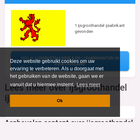
1 ijsgroothandel ijsabrikant
gevonden
BEKIJK
IJSGROOTHANDELS EN IJSABRIKANTEN IN
Deze website gebruikt cookies om uw
ZUID-HOLLAND
ervaring te verbeteren. Als u doorgaat met
het gebruiken van de website, gaan we er
vanuit dat u hiermee instemt.
Lees meer
Lees meer over ijsgroothandel
ijsabrikant
Ok
Aanbevolen content over ijsgroothandel
ijsabrikant