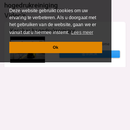
hogedrukreiniging
Deze website gebruikt cookies om uw
Video's
ervaring te verbeteren. Als u doorgaat met
het gebruiken van de website, gaan we er
Karcher hogedrukreiniger
vanuit dat u hiermee instemt.
Lees meer
k7 premium full control home
Ok
BEKIJK
Vind specalisten in uw regio
Restaurant
Aannemer
Onderwijs en Opleidingen
Makelaar
Hovenier
Garage
Sportclub Sportvereniging
Fiets Scooter Brommer