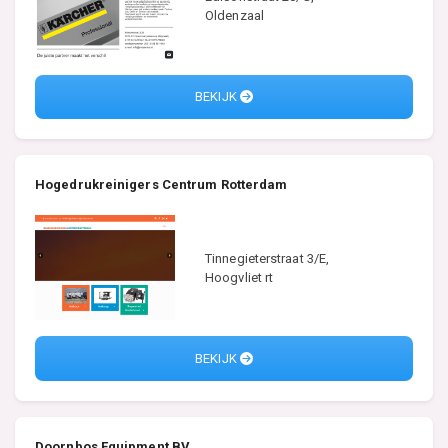
Oldenzaal
BEKIJK
Hogedrukreinigers Centrum Rotterdam
Tinnegieterstraat 3/E,
Hoogvliet rt
BEKIJK
Doornbos Equipment BV