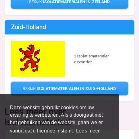
BEKIJK
ISOLATIEMATERIALEN IN ZEELAND
Zuid-Holland
2 isolatiematerialen
gevonden
BEKIJK
ISOLATIEMATERIALEN IN ZUID-HOLLAND
Deze website gebruikt cookies om uw
Lees meer over
ervaring te verbeteren. Als u doorgaat met
isolatiemateriaal
het gebruiken van de website, gaan we er
vanuit dat u hiermee instemt.
Lees meer