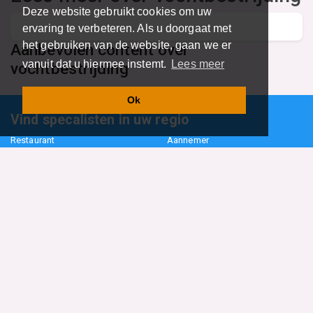
Deze website gebruikt cookies om uw
ervaring te verbeteren. Als u doorgaat met
het gebruiken van de website, gaan we er
Aanbevolen content over
vanuit dat u hiermee instemt.
Lees meer
vochtbestrijding
Ok
Vind specalisten in uw regio
Restaurant
Aannemer
Onderwijs en Opleidingen
Makelaar
Hovenier
Garage
Sportclub Sportvereniging
Fiets Scooter Brommer
Administratiekantoor
Kapper
Blader door alle 1114 categorieën
Sitemap
Home
Contact
Cookiebeleid
Privacyverklaring