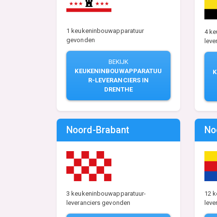
1 keukeninbouwapparatuur
4 k
gevonden
leve
BEKIJK
KEUKENINBOUWAPPARATUU
R-LEVERANCIERS IN
DRENTHE
Noord-Brabant
No
3 keukeninbouwapparatuur-
12 
leveranciers gevonden
leve