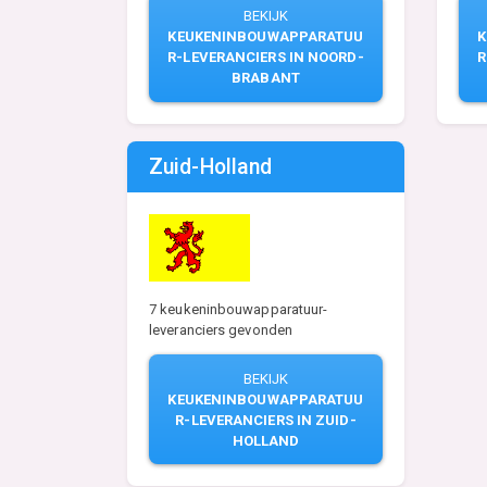
BEKIJK
KEUKENINBOUWAPPARATUU
R-LEVERANCIERS IN NOORD-
R
BRABANT
Zuid-Holland
7 keukeninbouwapparatuur-
leveranciers gevonden
BEKIJK
KEUKENINBOUWAPPARATUU
R-LEVERANCIERS IN ZUID-
HOLLAND