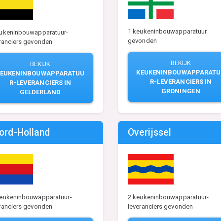
1 keukeninbouwapparatuur
eukeninbouwapparatuur-
gevonden
ranciers gevonden
BEKIJK
BEKIJK
KEUKENINBOUWAPPARATU
KEUKENINBOUWAPPARATUU
R-LEVERANCIERS IN
R-LEVERANCIERS IN
GRONINGEN
GELDERLAND
ord-Holland
Overijssel
keukeninbouwapparatuur-
2 keukeninbouwapparatuur-
ranciers gevonden
leveranciers gevonden