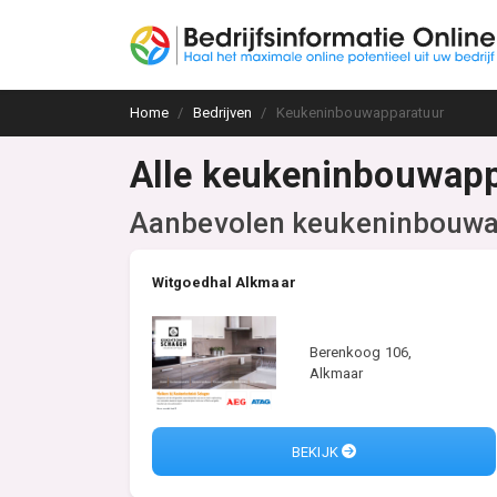
Home
Bedrijven
Keukeninbouwapparatuur
Alle keukeninbouwappa
Aanbevolen keukeninbouwap
Witgoedhal Alkmaar
Berenkoog 106,
Alkmaar
BEKIJK