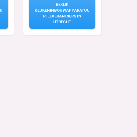
BEKIJK
U
KEUKENINBOUWAPPARATUU
R-LEVERANCIERS IN
UTRECHT