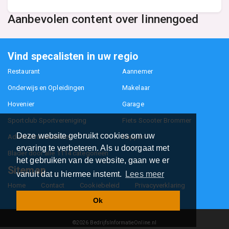
Aanbevolen content over linnengoed
Vind specalisten in uw regio
Restaurant
Aannemer
Onderwijs en Opleidingen
Makelaar
Hovenier
Garage
Sportclub Sportvereniging
Fiets Scooter Brommer
Deze website gebruikt cookies om uw
Administratiekantoor
Kapper
ervaring te verbeteren. Als u doorgaat met
Blader door alle 1114 categorieën
het gebruiken van de website, gaan we er
Sitemap
vanuit dat u hiermee instemt.
Lees meer
Home
Contact
Cookiebeleid
Privacyverklaring
Ok
©2026
BedrijfsInformatieOnline.nl