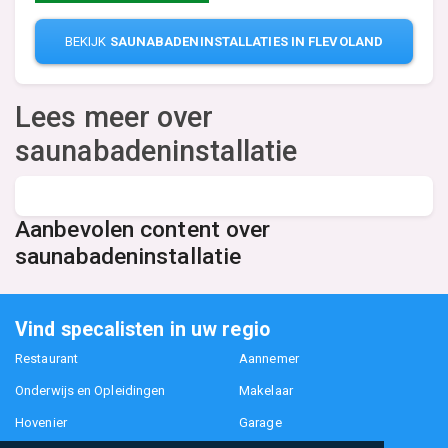
BEKIJK
SAUNABADENINSTALLATIES IN FLEVOLAND
Lees meer over
saunabadeninstallatie
Aanbevolen content over
saunabadeninstallatie
Vind specalisten in uw regio
Restaurant
Aannemer
Onderwijs en Opleidingen
Makelaar
Hovenier
Garage