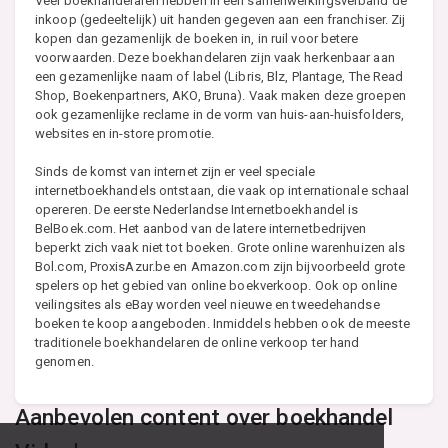
Veel boekhandelaren hebben in een samenwerkingsverband de
inkoop (gedeeltelijk) uit handen gegeven aan een franchiser. Zij
kopen dan gezamenlijk de boeken in, in ruil voor betere
voorwaarden. Deze boekhandelaren zijn vaak herkenbaar aan
een gezamenlijke naam of label (Libris, Blz, Plantage, The Read
Shop, Boekenpartners, AKO, Bruna). Vaak maken deze groepen
ook gezamenlijke reclame in de vorm van huis-aan-huisfolders,
websites en in-store promotie.
Sinds de komst van internet zijn er veel speciale
internetboekhandels ontstaan, die vaak op internationale schaal
opereren. De eerste Nederlandse Internetboekhandel is
BelBoek.com. Het aanbod van de latere internetbedrijven
beperkt zich vaak niet tot boeken. Grote online warenhuizen als
Bol.com, ProxisAzur.be en Amazon.com zijn bijvoorbeeld grote
spelers op het gebied van online boekverkoop. Ook op online
veilingsites als eBay worden veel nieuwe en tweedehandse
boeken te koop aangeboden. Inmiddels hebben ook de meeste
traditionele boekhandelaren de online verkoop ter hand
genomen.
Aanbevolen content over boekhandel