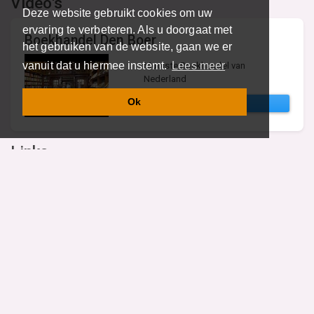
Video's
Deze website gebruikt cookies om uw
ervaring te verbeteren. Als u doorgaat met
Boekhandel Den Boer
het gebruiken van de website, gaan we er
vanuit dat u hiermee instemt.
Lees meer
Mooiste Boekhandel van
Nederland
Ok
BEKIJK
Links
KBb
Koninklijke Boekverkopersbond,
De brancheorganisatie voor de
boekhandel.
BEZOEK