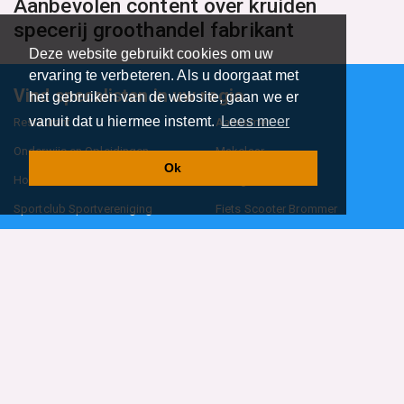
Aanbevolen content over kruiden
specerij groothandel fabrikant
Deze website gebruikt cookies om uw
ervaring te verbeteren. Als u doorgaat met
Vind specalisten in uw regio
het gebruiken van de website, gaan we er
vanuit dat u hiermee instemt.
Lees meer
Restaurant
Aannemer
Onderwijs en Opleidingen
Makelaar
Ok
Hovenier
Garage
Sportclub Sportvereniging
Fiets Scooter Brommer
Administratiekantoor
Kapper
Blader door alle 1114 categorieën
Sitemap
Home
Contact
Cookiebeleid
Privacyverklaring
©2026
BedrijfsInformatieOnline.nl