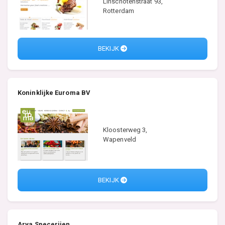
Linschotenstraat 93,
Rotterdam
BEKIJK
Koninklijke Euroma BV
Kloosterweg 3,
Wapenveld
BEKIJK
Arva Specerijen