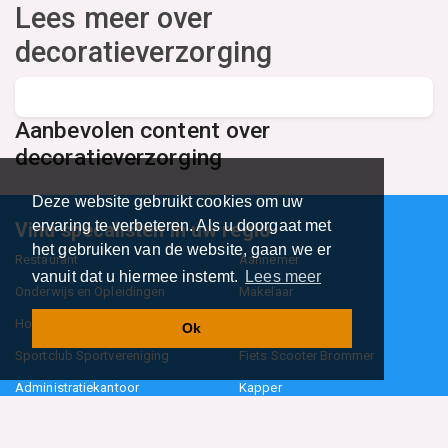
Lees meer over
decoratieverzorging
Aanbevolen content over
decoratieverzorging
Deze website gebruikt cookies om uw
ervaring te verbeteren. Als u doorgaat met
Vind specalisten in uw regio
het gebruiken van de website, gaan we er
Restaurant
Aannemer
vanuit dat u hiermee instemt.
Lees meer
Onderwijs en Opleidingen
Makelaar
Hovenier
Garage
Ok
Sportclub Sportvereniging
Fiets Scooter Brommer
Administratiekantoor
Kapper
Blader door alle 1114 categorieën