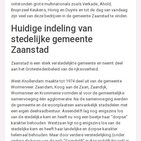
ontstonden grote multinationals zoals Verkade, Ahold,
Bruynzeel Keukens, Honig en Duyvis en tot de dag van vandaag
zijn veel van deze bedrijven in de gemeente Zaanstad te vinden.
Huidige indeling van
stedelijke gemeente
Zaanstad
Zaanstad is een sterk verstedelijkte gemeente en neemt deel
aan het Grotestedenbeleid van de rijksoverheid.
West-Knollendam maakte tot 1974 deel uit van de gemeente
Wormerveer. Zaandam, Koog aan de Zaan, Zaandijk,
Wormerveer en Krommenie vormden al voor de gemeentelijke
samenvoeging één agglomeratie. Na de samenvoeging werden
de gemeente en de woonplaatsen aanvankelijk stadsdelen met
een eigen deelraadbestuur. Assendelft lag nog enigszins los
van de stedelijke kern en heeft nu nog een beetje haar "dorpse"
karakter behouden. Westzaan ligt nog enigszins los van de
stedelijke kern en heeft haar landelijke en dorpse karakter
helemaal behouden. Maar door verdere verstedelijking (onder
andere de bouw van de wijk "Saendelft" in Assendelft-Noord) is