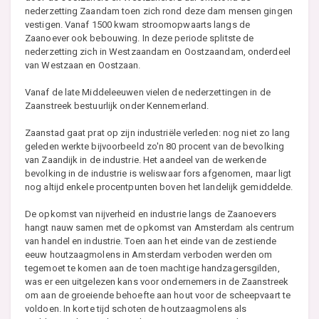
nederzetting Zaandam toen zich rond deze dam mensen gingen
vestigen. Vanaf 1500 kwam stroomopwaarts langs de
Zaanoever ook bebouwing. In deze periode splitste de
nederzetting zich in Westzaandam en Oostzaandam, onderdeel
van Westzaan en Oostzaan.
Vanaf de late Middeleeuwen vielen de nederzettingen in de
Zaanstreek bestuurlijk onder Kennemerland.
Zaanstad gaat prat op zijn industriële verleden: nog niet zo lang
geleden werkte bijvoorbeeld zo'n 80 procent van de bevolking
van Zaandijk in de industrie. Het aandeel van de werkende
bevolking in de industrie is weliswaar fors afgenomen, maar ligt
nog altijd enkele procentpunten boven het landelijk gemiddelde.
De opkomst van nijverheid en industrie langs de Zaanoevers
hangt nauw samen met de opkomst van Amsterdam als centrum
van handel en industrie. Toen aan het einde van de zestiende
eeuw houtzaagmolens in Amsterdam verboden werden om
tegemoet te komen aan de toen machtige handzagersgilden,
was er een uitgelezen kans voor ondernemers in de Zaanstreek
om aan de groeiende behoefte aan hout voor de scheepvaart te
voldoen. In korte tijd schoten de houtzaagmolens als