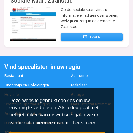
Sociale Kaart Zaanstad
Op de sociale kaart vindt u
informatie en advies over wonen,
welzijn en zorg in de gemeente
Zaanstad.
BEZOEK
Vind specalisten in uw regio
Restaurant
Aannemer
Onderwijs en Opleidingen
Makelaar
Hovenier
Garage
Deze website gebruikt cookies om uw
Sportclub Sportvereniging
Fiets Scooter Brommer
ervaring te verbeteren. Als u doorgaat met
Administratiekantoor
Kapper
het gebruiken van de website, gaan we er
vanuit dat u hiermee instemt.
Lees meer
Blader door alle 1114 categorieën