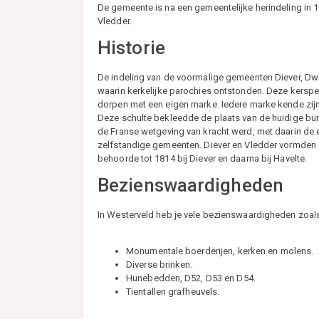
De gemeente is na een gemeentelijke herindeling in 
Vledder.
Historie
De indeling van de voormalige gemeenten Diever, Dwi
waarin kerkelijke parochies ontstonden. Deze kerspel
dorpen met een eigen marke. Iedere marke kende zij
Deze schulte bekleedde de plaats van de huidige burg
de Franse wetgeving van kracht werd, met daarin d
zelfstandige gemeenten. Diever en Vledder vormden
behoorde tot 1814 bij Diever en daarna bij Havelte.
Bezienswaardigheden
In Westerveld heb je vele bezienswaardigheden zoal
Monumentale boerderijen, kerken en molens.
Diverse brinken.
Hunebedden, D52, D53 en D54.
Tientallen grafheuvels.