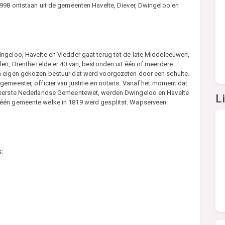
1998 ontstaan uit de gemeenten Havelte, Diever, Dwingeloo en
ngeloo, Havelte en Vledder gaat terug tot de late Middeleeuwen,
en, Drenthe telde er 40 van, bestonden uit één of meerdere
n eigen gekozen bestuur dat werd voorgezeten door een schulte.
emeester, officier van justitie en notaris. Vanaf het moment dat
e eerste Nederlandse Gemeentewet, werden Dwingeloo en Havelte
L
 één gemeente welke in 1819 werd gesplitst. Wapserveen
s: