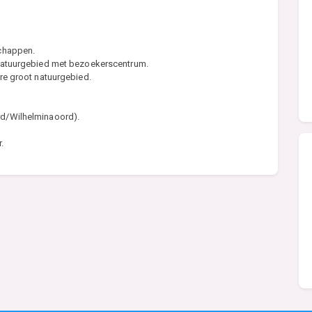
schappen.
 natuurgebied met bezoekerscentrum.
re groot natuurgebied.
rd/Wilhelminaoord).
.