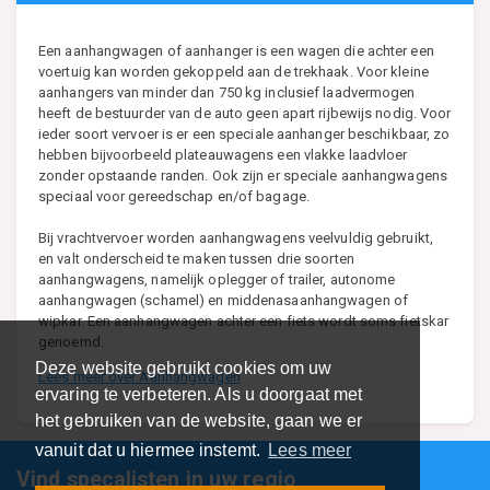
Een aanhangwagen of aanhanger is een wagen die achter een
voertuig kan worden gekoppeld aan de trekhaak. Voor kleine
aanhangers van minder dan 750 kg inclusief laadvermogen
heeft de bestuurder van de auto geen apart rijbewijs nodig. Voor
ieder soort vervoer is er een speciale aanhanger beschikbaar, zo
hebben bijvoorbeeld plateauwagens een vlakke laadvloer
zonder opstaande randen. Ook zijn er speciale aanhangwagens
speciaal voor gereedschap en/of bagage.
Bij vrachtvervoer worden aanhangwagens veelvuldig gebruikt,
en valt onderscheid te maken tussen drie soorten
aanhangwagens, namelijk oplegger of trailer, autonome
aanhangwagen (schamel) en middenasaanhangwagen of
wipkar. Een aanhangwagen achter een fiets wordt soms fietskar
genoemd.
Deze website gebruikt cookies om uw
Lees meer over Aanhangwagen
ervaring te verbeteren. Als u doorgaat met
het gebruiken van de website, gaan we er
vanuit dat u hiermee instemt.
Lees meer
Vind specalisten in uw regio