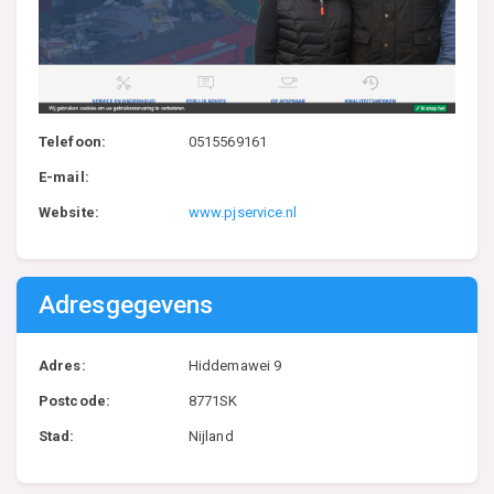
Telefoon:
0515569161
E-mail:
Website:
www.pjservice.nl
Adresgegevens
Adres:
Hiddemawei 9
Postcode:
8771SK
Stad:
Nijland