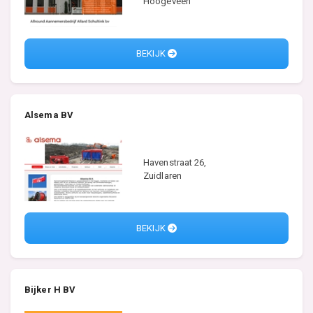
Hoogeveen
BEKIJK
Alsema BV
Havenstraat 26,
Zuidlaren
BEKIJK
Bijker H BV