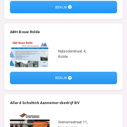
BEKIJK
ABH Bouw Rolde
Nijlanderstraat 4,
Rolde
BEKIJK
Allard Schultink Aannemersbedrijf BV
Siemensstraat 11,