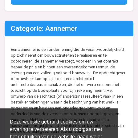
Categorie: Aannemer
Een aannemer is een onderneming die de verantwoordelijkheid
op zich neemt om bouwactiviteiten te realiseren en te
coördineren; de aannemer verzorgt, voor een in het contract
bepaalde prijs en binnen een overeengekomen termijn, de
levering van een volledig voltooid bouwwerk. De opdrachtgever
of bouwheer kan op zijn beurt een architect of
architectenbureau inschakelen, die het ontwerp en soms het
toezicht op de bouwplaats voor zijn rekening neemt. Het
ontwerp van de architect (of anderszins) resulteert vaak in een
bestek en tekeningen waarin de beschrijving van het werk is
opgenomen en hetgeen een onderlegger vormt voor en
onderdeel is van de overeenkomst tussen opdrachtgever en
aannemer. Het bestek en de tekeningen beschrijven zo
Deze website gebruikt cookies om uw
nauwkeurig mogelijk wat de kwaliteits- en kwantiteitseisen zijn
ervaring te verbeteren. Als u doorgaat met
die de opdrachtgever aan het werk stelt.
het gebruiken van de website, gaan we er