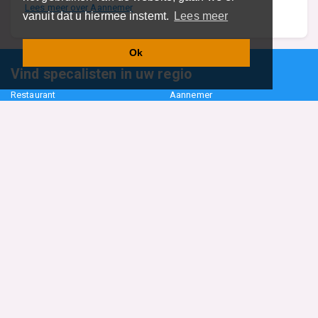
Lees meer over Aannemer
vanuit dat u hiermee instemt.
Lees meer
Ok
Vind specalisten in uw regio
Restaurant
Aannemer
Onderwijs en Opleidingen
Makelaar
Hovenier
Garage
Sportclub Sportvereniging
Fiets Scooter Brommer
Administratiekantoor
Kapper
Blader door alle 1114 categorieën
Sitemap
Home
Contact
Cookiebeleid
Privacyverklaring
©2026
BedrijfsInformatieOnline.nl