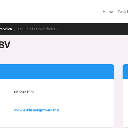
Home
Zoek 
rspelen
Exklusief Lijmwerken BV
 BV
0512361923
www.exklusieflijmwerken.nl