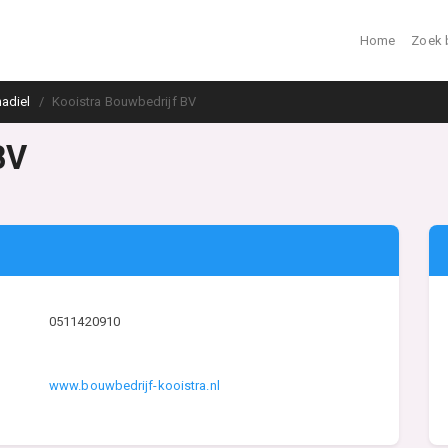
Home
Zoek 
adiel
Kooistra Bouwbedrijf BV
BV
0511420910
www.bouwbedrijf-kooistra.nl