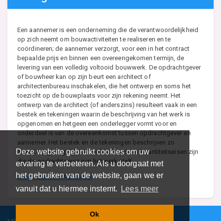
Een aannemer is een onderneming die de verantwoordelijkheid
op zich neemt om bouwactiviteiten te realiseren en te
coördineren; de aannemer verzorgt, voor een in het contract
bepaalde prijs en binnen een overeengekomen termijn, de
levering van een volledig voltooid bouwwerk. De opdrachtgever
of bouwheer kan op zijn beurt een architect of
architectenbureau inschakelen, die het ontwerp en soms het
toezicht op de bouwplaats voor zijn rekening neemt. Het
ontwerp van de architect (of anderszins) resulteert vaak in een
bestek en tekeningen waarin de beschrijving van het werk is
opgenomen en hetgeen een onderlegger vormt voor en
onderdeel is van de overeenkomst tussen opdrachtgever en
aannemer. Het bestek en de tekeningen beschrijven zo
Deze website gebruikt cookies om uw
nauwkeurig mogelijk wat de kwaliteits- en kwantiteitseisen zijn
die de opdrachtgever aan het werk stelt.
ervaring te verbeteren. Als u doorgaat met
het gebruiken van de website, gaan we er
Lees meer over Aannemer
vanuit dat u hiermee instemt.
Lees meer
Ok