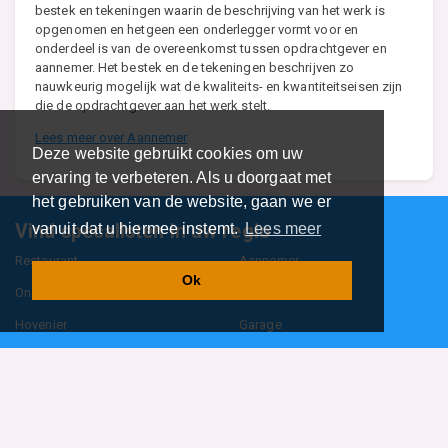
bestek en tekeningen waarin de beschrijving van het werk is
opgenomen en hetgeen een onderlegger vormt voor en
onderdeel is van de overeenkomst tussen opdrachtgever en
aannemer. Het bestek en de tekeningen beschrijven zo
nauwkeurig mogelijk wat de kwaliteits- en kwantiteitseisen zijn
die de opdrachtgever aan het werk stelt.
Lees meer over Aannemer
Deze website gebruikt cookies om uw
ervaring te verbeteren. Als u doorgaat met
het gebruiken van de website, gaan we er
Vind specalisten in uw regio
vanuit dat u hiermee instemt.
Lees meer
Restaurant
Aannemer
Ok
Onderwijs en Opleidingen
Makelaar
Hovenier
Garage
Sportclub Sportvereniging
Fiets Scooter Brommer
Administratiekantoor
Kapper
Blader door alle 1114 categorieën